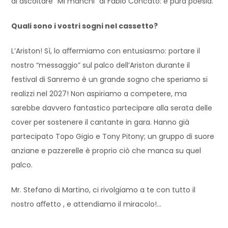
di ascoltare “Mi manchi” di Fabio Concato: è pura poesia.
Quali sono i vostri sogni nel cassetto?
L’Ariston! Sì, lo aﬀermiamo con entusiasmo: portare il
nostro “messaggio” sul palco dell’Ariston durante il
festival di Sanremo è un grande sogno che speriamo si
realizzi nel 2027! Non aspiriamo a competere, ma
sarebbe davvero fantastico partecipare alla serata delle
cover per sostenere il cantante in gara. Hanno già
partecipato Topo Gigio e Tony Pitony; un gruppo di suore
anziane e pazzerelle è proprio ciò che manca su quel
palco.
Mr. Stefano di Martino, ci rivolgiamo a te con tutto il
nostro aﬀetto , e attendiamo il miracolo!…