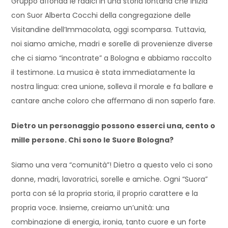
Gruppo aﬀonda le radici in una storia lontana che inizia
con Suor Alberta Cocchi della congregazione delle
Visitandine dell’Immacolata, oggi scomparsa. Tuttavia,
noi siamo amiche, madri e sorelle di provenienze diverse
che ci siamo “incontrate” a Bologna e abbiamo raccolto
il testimone. La musica è stata immediatamente la
nostra lingua: crea unione, solleva il morale e fa ballare e
cantare anche coloro che aﬀermano di non saperlo fare.
Dietro un personaggio possono esserci una, cento o
mille persone. Chi sono le Suore Bologna?
Siamo una vera “comunità”! Dietro a questo velo ci sono
donne, madri, lavoratrici, sorelle e amiche. Ogni “Suora”
porta con sé la propria storia, il proprio carattere e la
propria voce. Insieme, creiamo un’unità: una
combinazione di energia, ironia, tanto cuore e un forte