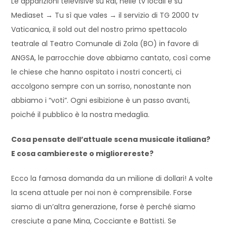
Le apparizioni televisive su Rai, nelle tv locali e su
Mediaset → Tu sì que vales → il servizio di TG 2000 tv
Vaticanica, il sold out del nostro primo spettacolo
teatrale al Teatro Comunale di Zola (BO) in favore di
ANGSA, le parrocchie dove abbiamo cantato, così come
le chiese che hanno ospitato i nostri concerti, ci
accolgono sempre con un sorriso, nonostante non
abbiamo i “voti”. Ogni esibizione è un passo avanti,
poiché il pubblico è la nostra medaglia.
Cosa pensate dell’attuale scena musicale italiana?
E cosa cambiereste o migliorereste?
Ecco la famosa domanda da un milione di dollari! A volte
la scena attuale per noi non è comprensibile. Forse
siamo di un’altra generazione, forse è perché siamo
cresciute a pane Mina, Cocciante e Battisti. Se