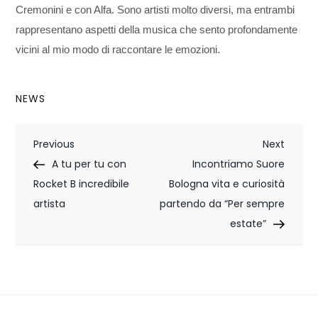
Cremonini e con Alfa. Sono artisti molto diversi, ma entrambi
rappresentano aspetti della musica che sento profondamente
vicini al mio modo di raccontare le emozioni.
NEWS
N
Previous
Next
Previous
Next
Post
Post
A tu per tu con
Incontriamo Suore
a
Rocket B incredibile
Bologna vita e curiosità
v
artista
partendo da “Per sempre
i
estate”
g
a
z