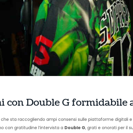
hi con Double G formidabile a
ico che sta raccogliendo ampi consensi sulle piattaforme digital
o con gratitudine l’intervista a
Double G
, grati e onorati per il