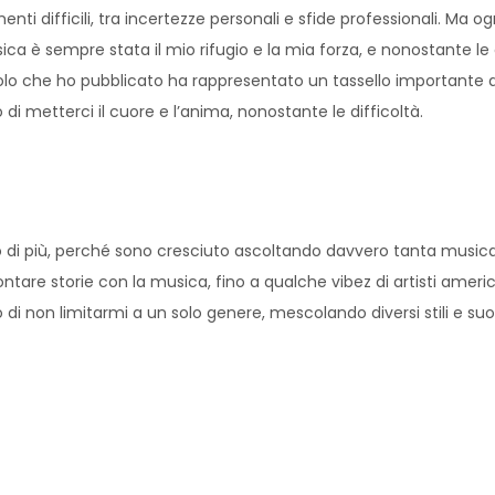
nti difficili, tra incertezze personali e sfide professionali. Ma 
a è sempre stata il mio rifugio e la mia forza, e nonostante le 
lo che ho pubblicato ha rappresentato un tassello importante di 
i metterci il cuore e l’anima, nonostante le difficoltà.
di più, perché sono cresciuto ascoltando davvero tanta musica. F
ntare storie con la musica, fino a qualche vibez di artisti amer
to di non limitarmi a un solo genere, mescolando diversi stili e