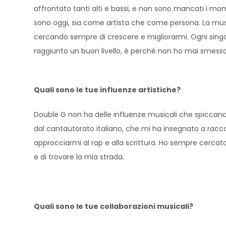
affrontato tanti alti e bassi, e non sono mancati i mome
sono oggi, sia come artista che come persona. La music
cercando sempre di crescere e migliorarmi. Ogni singo
raggiunto un buon livello, è perché non ho mai smesso d
Quali sono le tue influenze artistiche?
Double G non ha delle influenze musicali che spiccano 
dal cantautorato italiano, che mi ha insegnato a racco
approcciarmi al rap e alla scrittura. Ho sempre cerca
e di trovare la mia strada.
Quali sono le tue collaborazioni musicali?