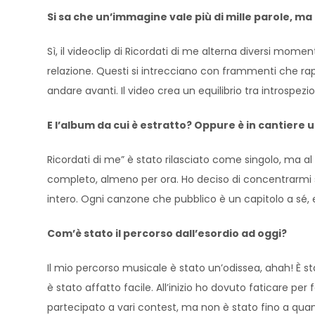
Si sa che un’immagine vale più di mille parole, ma
Sì, il videoclip di Ricordati di me alterna diversi mo
relazione. Questi si intrecciano con frammenti che rap
andare avanti. Il video crea un equilibrio tra introspezi
E l’album da cui è estratto? Oppure è in cantiere
Ricordati di me” è stato rilasciato come singolo, ma 
completo, almeno per ora. Ho deciso di concentrarmi s
intero. Ogni canzone che pubblico è un capitolo a sé, 
Com’è stato il percorso dall’esordio ad oggi?
Il mio percorso musicale è stato un’odissea, ahah! È sta
è stato affatto facile. All’inizio ho dovuto faticare 
partecipato a vari contest, ma non è stato fino a qua