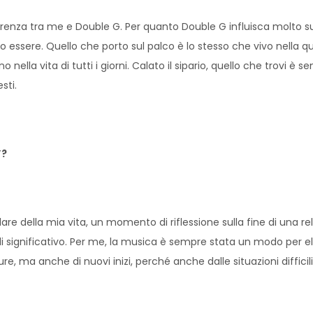
erenza tra me e Double G. Per quanto Double G influisca molto s
essere. Quello che porto sul palco è lo stesso che vivo nella q
lla vita di tutti i giorni. Calato il sipario, quello che trovi è s
sti.
”?
re della mia vita, un momento di riflessione sulla fine di una re
i significativo. Per me, la musica è sempre stata un modo per e
e, ma anche di nuovi inizi, perché anche dalle situazioni difficil