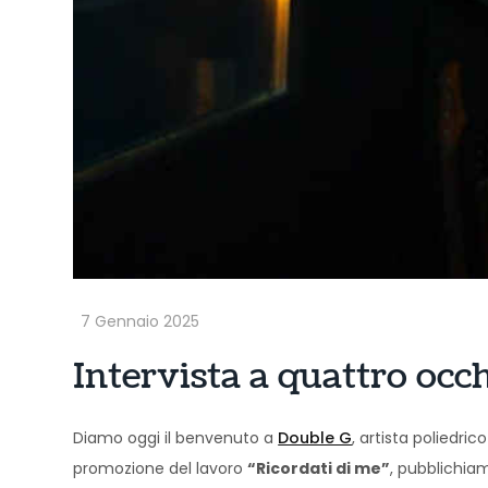
Intervista a quattro occ
Diamo oggi il benvenuto a
Double G
, artista poliedr
promozione del lavoro
“Ricordati di me”
, pubblichiam