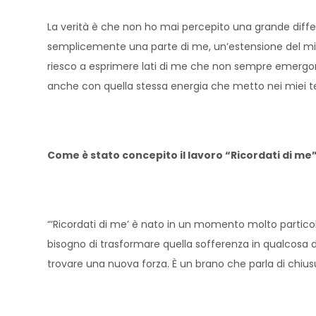
La verità è che non ho mai percepito una grande diff
semplicemente una parte di me, un’estensione del mio 
riesco a esprimere lati di me che non sempre emergono ne
anche con quella stessa energia che metto nei miei te
Come è stato concepito il lavoro “Ricordati di me
“‘Ricordati di me’ è nato in un momento molto particola
bisogno di trasformare quella sofferenza in qualcosa d
trovare una nuova forza. È un brano che parla di chiusur