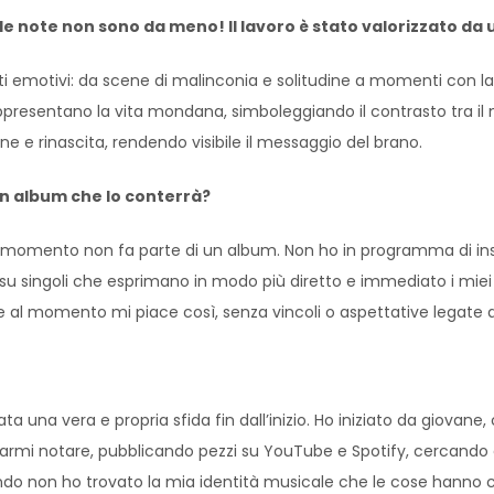
 le note non sono da meno! Il lavoro è stato valorizzato da 
menti emotivi: da scene di malinconia e solitudine a momenti con 
presentano la vita mondana, simboleggiando il contrasto tra il m
one e rinascita, rendendo visibile il messaggio del brano.
 un album che lo conterrà?
al momento non fa parte di un album. Non ho in programma di ins
u singoli che esprimano in modo più diretto e immediato i miei
e al momento mi piace così, senza vincoli o aspettative legate a
ta una vera e propria sfida fin dall’inizio. Ho iniziato da giovan
per farmi notare, pubblicando pezzi su YouTube e Spotify, cercan
ndo non ho trovato la mia identità musicale che le cose hanno c