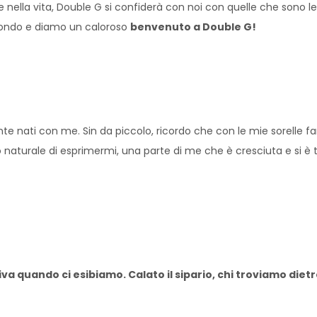
e nella vita, Double G si confiderà con noi con quelle che sono 
a fondo e diamo un caloroso
benvenuto a Double G!
e nati con me. Sin da piccolo, ricordo che con le mie sorelle f
naturale di esprimermi, una parte di me che è cresciuta e si è t
a quando ci esibiamo. Calato il sipario, chi troviamo dietr