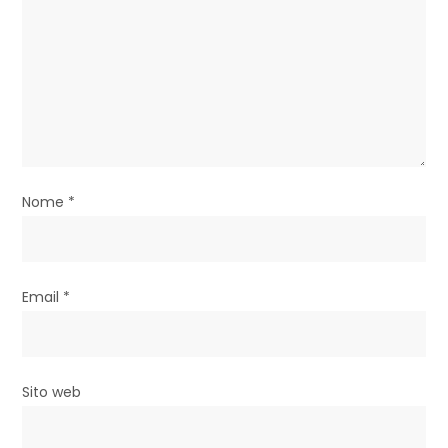
e
a
r
t
i
Nome
*
c
o
l
Email
*
i
Sito web