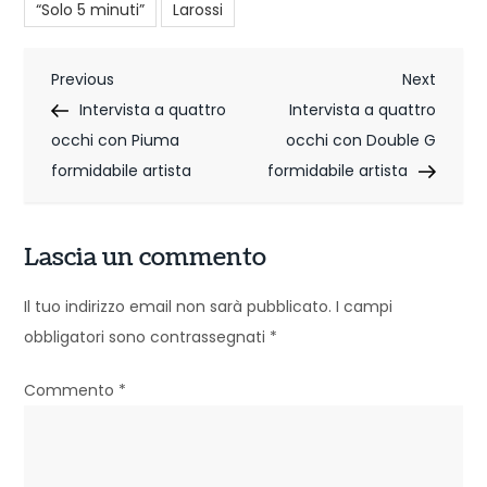
“Solo 5 minuti”
Larossi
N
Previous
Next
Previous
Next
Post
Post
Intervista a quattro
Intervista a quattro
a
occhi con Piuma
occhi con Double G
v
formidabile artista
formidabile artista
i
g
Lascia un commento
a
Il tuo indirizzo email non sarà pubblicato.
I campi
z
obbligatori sono contrassegnati
*
i
Commento
*
o
n