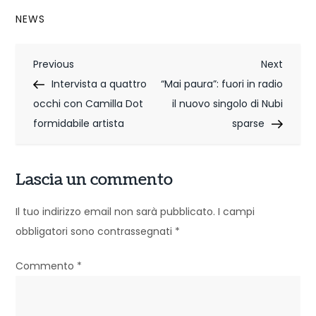
NEWS
N
Previous
Next
Previous
Next
Post
Post
Intervista a quattro
“Mai paura”: fuori in radio
a
occhi con Camilla Dot
il nuovo singolo di Nubi
v
formidabile artista
sparse
i
g
Lascia un commento
a
Il tuo indirizzo email non sarà pubblicato.
I campi
z
obbligatori sono contrassegnati
*
i
Commento
*
o
n