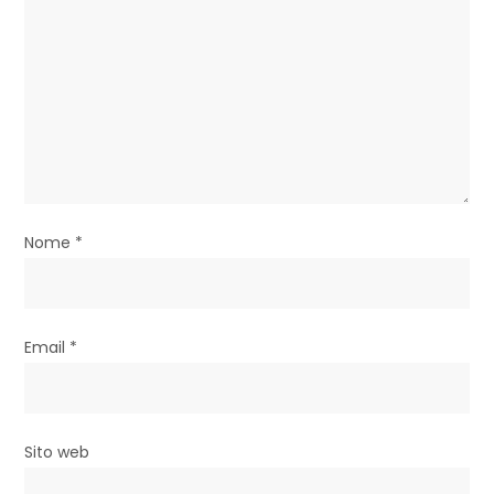
e
a
r
t
i
Nome
*
c
o
l
Email
*
i
Sito web