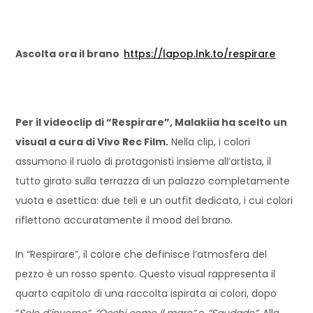
Ascolta ora il brano
https://lapop.lnk.to/respirare
Per il videoclip di “Respirare”, Malakiia ha scelto un
visual a cura di Vivo Rec Film.
Nella clip, i colori
assumono il ruolo di protagonisti insieme all’artista, il
tutto girato sulla terrazza di un palazzo completamente
vuota e asettica: due teli e un outfit dedicato, i cui colori
riflettono accuratamente il mood del brano.
In “Respirare”, il colore che definisce l’atmosfera del
pezzo è un rosso spento. Questo visual rappresenta il
quarto capitolo di una raccolta ispirata ai colori, dopo
“
Sole d’inverno”, “Occhi come il mare”
e
“Saudade”
. Alla