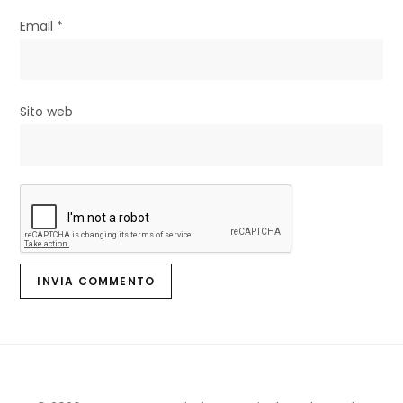
l
Email
*
i
Sito web