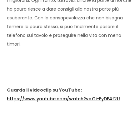
migliorarsi. Ogni tanto, tuttavia, anche la parte di noi che
ha paura riesce a dare consigli alla nostra parte più
esuberante. Con la consapevolezza che non bisogna
temere la paura stessa, si può finalmente posare il
telefono sul tavolo e proseguire nella vita con meno
timori.
Guarda il videoclip su YouTube:
https://www.youtube.com/watch?v=Gi-FyDF4f2U