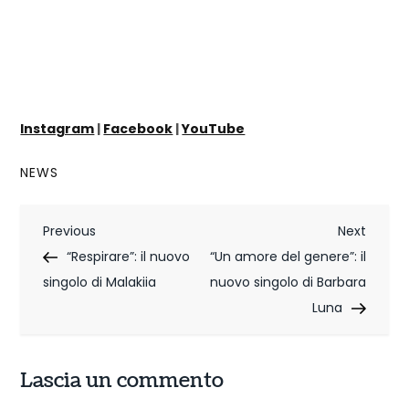
Instagram
|
Facebook
|
YouTube
NEWS
N
Previous
Next
Previous
Next
Post
Post
“Respirare”: il nuovo
“Un amore del genere”: il
a
singolo di Malakiia
nuovo singolo di Barbara
v
Luna
i
g
Lascia un commento