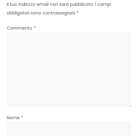
a
Il tuo indirizzo email non sarà pubblicato.
I campi
z
obbligatori sono contrassegnati
*
i
Commento
*
o
n
e
a
r
t
i
Nome
*
c
o