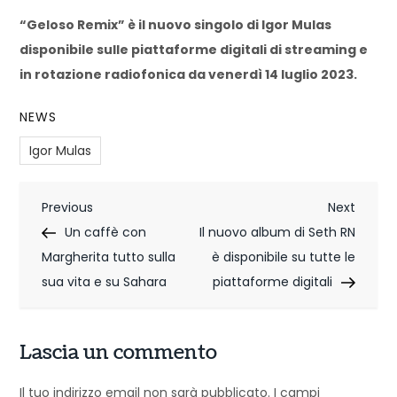
“Geloso Remix” è il nuovo singolo di Igor Mulas
disponibile sulle piattaforme digitali di streaming e
in rotazione radiofonica da venerdì 14 luglio 2023.
NEWS
Igor Mulas
N
Previous
Next
Previous
Next
Post
Post
Un caffè con
Il nuovo album di Seth RN
a
Margherita tutto sulla
è disponibile su tutte le
v
sua vita e su Sahara
piattaforme digitali
i
g
Lascia un commento
a
Il tuo indirizzo email non sarà pubblicato.
I campi