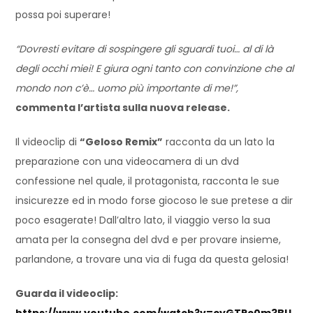
possa poi superare!
“Dovresti evitare di sospingere gli sguardi tuoi… al di là
degli occhi miei! E giura ogni tanto con convinzione che al
mondo non c’è… uomo più importante di me!”,
commenta l’artista sulla nuova release.
Il videoclip di
“Geloso Remix”
racconta da un lato la
preparazione con una videocamera di un dvd
confessione nel quale, il protagonista, racconta le sue
insicurezze ed in modo forse giocoso le sue pretese a dir
poco esagerate! Dall’altro lato, il viaggio verso la sua
amata per la consegna del dvd e per provare insieme,
parlandone, a trovare una via di fuga da questa gelosia!
Guarda il videoclip:
https://www.youtube.com/watch?v=cyGTPc0m3BU