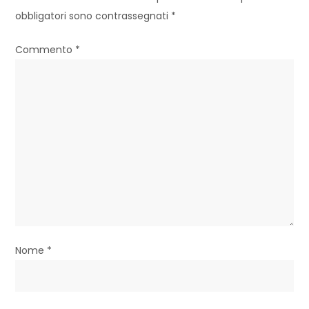
z
obbligatori sono contrassegnati
*
i
Commento
*
o
n
e
a
r
t
i
Nome
*
c
o