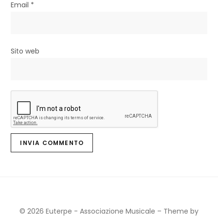
l
Email
*
i
Sito web
© 2026 Euterpe - Associazione Musicale
–
Theme by