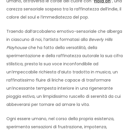
umano, attraversa le corde del cuore con “
Hold on
”, una
carezza sensoriale sospesa tra la raffinatezza dell’indie, il
calore del soul e l’immediatezza del pop.
Traendo dall’arcobaleno emotivo-sensoriale che alberga
in ciascuno di noi, l’artista formatasi alla
Beverly Hills
Playhouse
che ha fatto della versatilità, della
sperimentazione e della raffinatezza autorale la sua cifra
stilistica, presta la sua voce inconfondibile ad
un’impeccabile richiesta d’aiuto tradotta in musica, un
raffinatissimo fluire di liriche capace di trasformare
un’incessante tempesta interiore in una rigenerante
pioggia estiva, un limpidissimo ruscello di serenità da cui
abbeverarsi per tornare ad amare la vita.
Ogni essere umano, nel corso della propria esistenza,
sperimenta sensazioni di frustrazione, impotenza,