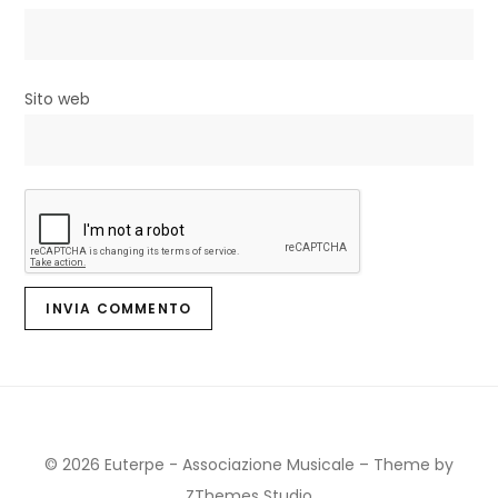
i
Sito web
© 2026 Euterpe - Associazione Musicale
–
Theme by
ZThemes Studio