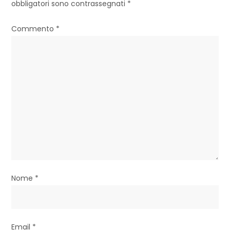
z
obbligatori sono contrassegnati
*
i
Commento
*
o
n
e
a
r
t
i
Nome
*
c
o
l
Email
*