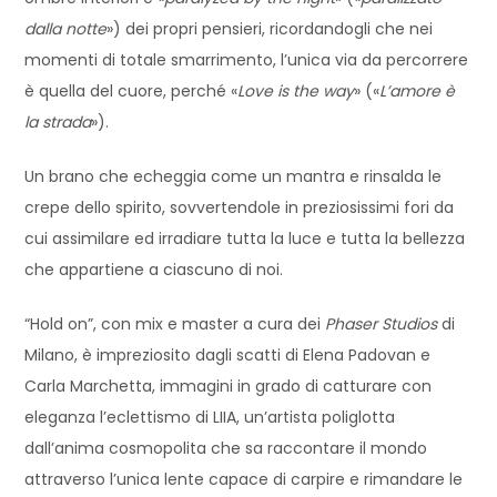
dalla notte
») dei propri pensieri, ricordandogli che nei
momenti di totale smarrimento, l’unica via da percorrere
è quella del cuore, perché «
Love is the way
» («
L’amore è
la strada
»).
Un brano che echeggia come un mantra e rinsalda le
crepe dello spirito, sovvertendole in preziosissimi fori da
cui assimilare ed irradiare tutta la luce e tutta la bellezza
che appartiene a ciascuno di noi.
“Hold on”, con mix e master a cura dei
Phaser Studios
di
Milano, è impreziosito dagli scatti di Elena Padovan e
Carla Marchetta, immagini in grado di catturare con
eleganza l’eclettismo di LIIA, un’artista poliglotta
dall’anima cosmopolita che sa raccontare il mondo
attraverso l’unica lente capace di carpire e rimandare le