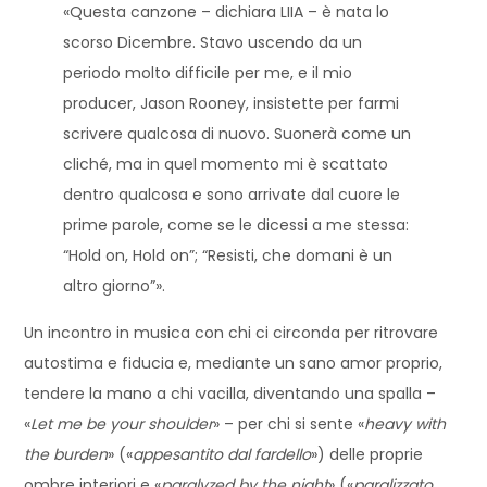
«Questa canzone – dichiara LIIA – è nata lo
scorso Dicembre. Stavo uscendo da un
periodo molto difficile per me, e il mio
producer, Jason Rooney, insistette per farmi
scrivere qualcosa di nuovo. Suonerà come un
cliché, ma in quel momento mi è scattato
dentro qualcosa e sono arrivate dal cuore le
prime parole, come se le dicessi a me stessa:
“Hold on, Hold on”; “Resisti, che domani è un
altro giorno”».
Un incontro in musica con chi ci circonda per ritrovare
autostima e fiducia e, mediante un sano amor proprio,
tendere la mano a chi vacilla, diventando una spalla –
«
Let me be your shoulder
» – per chi si sente «
heavy with
the burden
» («
appesantito dal fardello
») delle proprie
ombre interiori e «
paralyzed by the night
» («
paralizzato