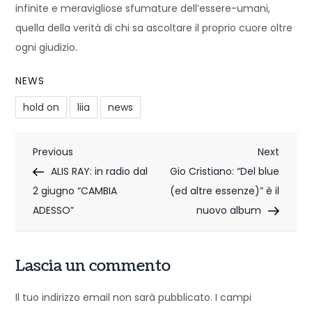
infinite e meravigliose sfumature dell’essere-umani,
quella della verità di chi sa ascoltare il proprio cuore oltre
ogni giudizio.
NEWS
hold on
liia
news
N
Previous
Next
Previous
Next
Post
Post
ALIS RAY: in radio dal
Gio Cristiano: “Del blue
a
2 giugno “CAMBIA
(ed altre essenze)” è il
v
ADESSO”
nuovo album
i
g
Lascia un commento
a
Il tuo indirizzo email non sarà pubblicato.
I campi