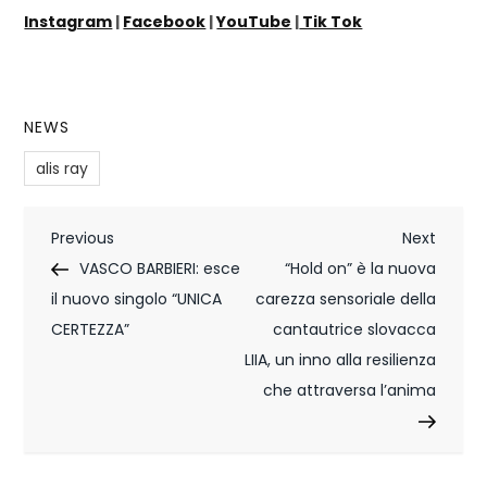
Instagram
|
Facebook
|
YouTube
|
Tik Tok
NEWS
alis ray
N
Previous
Next
Previous
Next
Post
Post
VASCO BARBIERI: esce
“Hold on” è la nuova
a
il nuovo singolo “UNICA
carezza sensoriale della
v
CERTEZZA”
cantautrice slovacca
i
LIIA, un inno alla resilienza
che attraversa l’anima
g
a