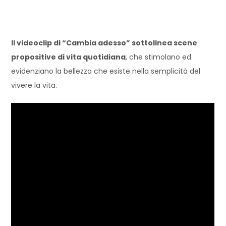
Il videoclip di “Cambia adesso” sottolinea scene
propositive di vita quotidiana
, che stimolano ed
evidenziano la bellezza che esiste nella semplicità del
vivere la vita.