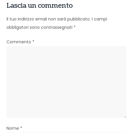
z
Lascia un commento
i
Il tuo indirizzo email non sarà pubblicato.
I campi
o
obbligatori sono contrassegnati
*
n
Commento
*
e
a
r
t
i
c
o
l
Nome
*