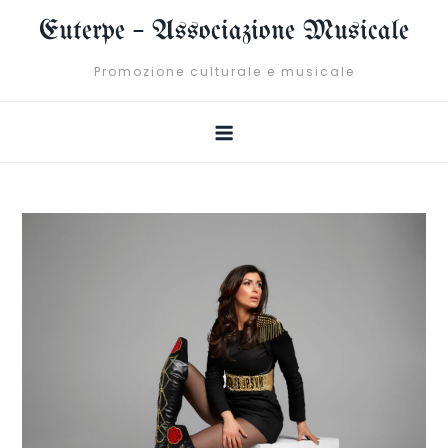
Skip
Euterpe – Associazione Musicale
to
content
Promozione culturale e musicale