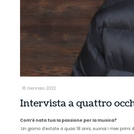
Intervista a quattro occ
Com’è nata tua la passione per la musica?
Un giorno d’estate a quasi 18 anni, suonai i miei primi