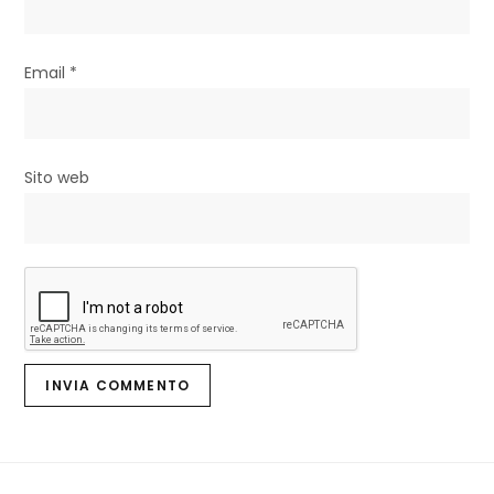
o
l
Email
*
i
Sito web