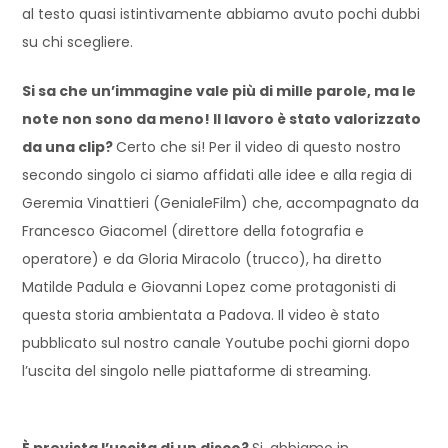
al testo quasi istintivamente abbiamo avuto pochi dubbi
su chi scegliere.
Si sa che un’immagine vale più di mille parole, ma le
note non sono da meno! Il lavoro è stato valorizzato
da una clip?
Certo che si! Per il video di questo nostro
secondo singolo ci siamo affidati alle idee e alla regia di
Geremia Vinattieri (GenialeFilm) che, accompagnato da
Francesco Giacomel (direttore della fotografia e
operatore) e da Gloria Miracolo (trucco), ha diretto
Matilde Padula e Giovanni Lopez come protagonisti di
questa storia ambientata a Padova. Il video è stato
pubblicato sul nostro canale Youtube pochi giorni dopo
l’uscita del singolo nelle piattaforme di streaming.
È prevista l’uscita di un disco?
Si, abbiamo in