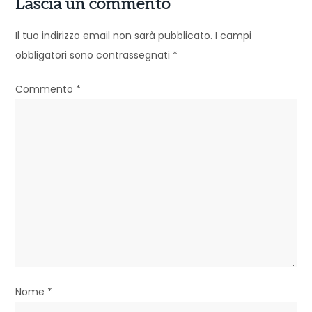
g
Lascia un commento
a
Il tuo indirizzo email non sarà pubblicato.
I campi
z
obbligatori sono contrassegnati
*
i
Commento
*
o
n
e
a
r
t
i
Nome
*
c