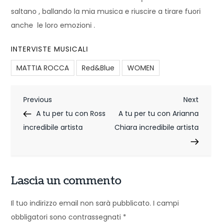
saltano , ballando la mia musica e riuscire a tirare fuori
anche le loro emozioni .
INTERVISTE MUSICALI
MATTIA ROCCA
Red&Blue
WOMEN
N
Previous
Next
Previous
Next
Post
Post
A tu per tu con Ross
A tu per tu con Arianna
a
incredibile artista
Chiara incredibile artista
v
i
g
Lascia un commento
a
Il tuo indirizzo email non sarà pubblicato.
I campi
z
obbligatori sono contrassegnati
*