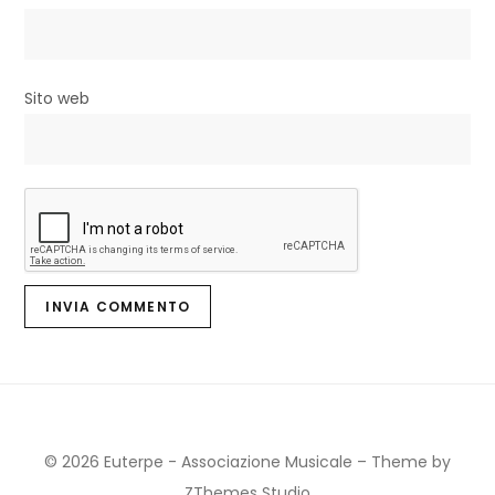
l
i
Sito web
© 2026 Euterpe - Associazione Musicale
–
Theme by
ZThemes Studio