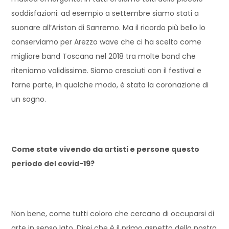
soddisfazioni: ad esempio a settembre siamo stati a
suonare all’Ariston di Sanremo. Ma il ricordo più bello lo
conserviamo per Arezzo wave che ci ha scelto come
migliore band Toscana nel 2018 tra molte band che
riteniamo validissime. Siamo cresciuti con il festival e
farne parte, in qualche modo, è stata la coronazione di
un sogno.
Come state vivendo da artisti e persone questo
periodo del covid-19?
Non bene, come tutti coloro che cercano di occuparsi di
arte in senso lato. Direi che è il primo aspetto della nostra