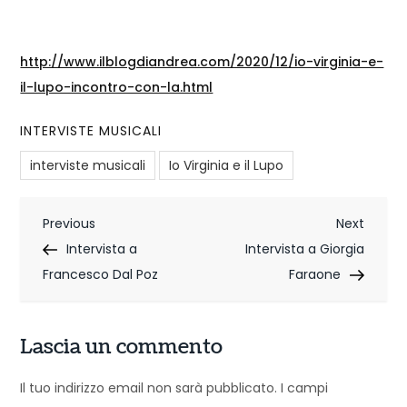
http://www.ilblogdiandrea.com/2020/12/io-virginia-e-
il-lupo-incontro-con-la.html
INTERVISTE MUSICALI
interviste musicali
Io Virginia e il Lupo
N
Previous
Next
Previous
Next
Post
Post
Intervista a
Intervista a Giorgia
a
Francesco Dal Poz
Faraone
v
i
Lascia un commento
g
Il tuo indirizzo email non sarà pubblicato.
I campi
a