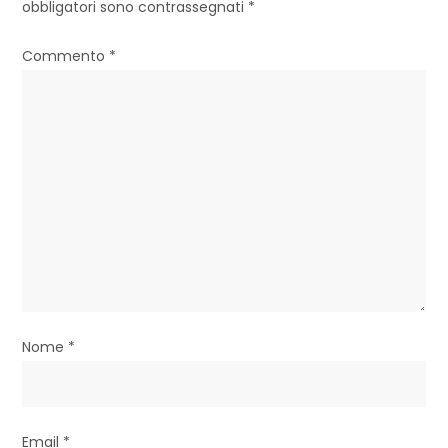
obbligatori sono contrassegnati
*
z
Commento
*
i
o
n
e
a
r
t
i
Nome
*
c
o
Email
*