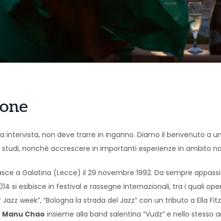
aone
 intervista, non deve trarre in inganno. Diamo il benvenuto a un
i studi, nonché accrescere in importanti esperienze in ambito na
asce a Galatina (Lecce) il 29 novembre 1992. Da sempre appass
014 si esibisce in festival e rassegne internazionali, tra i quali 
z week”, “Bologna la strada del Jazz” con un tributo a Ella Fitzg
i
Manu Chao
insieme alla band salentina “Vudz” e nello stesso an