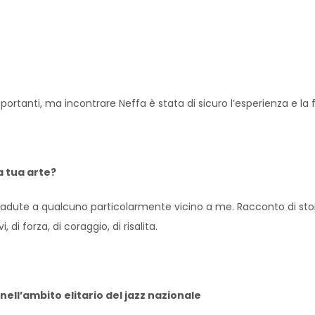
importanti, ma incontrare Neffa è stata di sicuro l’esperienza e l
a tua arte?
dute a qualcuno particolarmente vicino a me. Racconto di stor
di forza, di coraggio, di risalita.
ell’ambito elitario del jazz nazionale