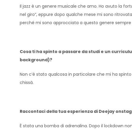
Il jazz è un genere musicale che amo. Ho avuto la fort
nel giro”, eppure dopo qualche mese mi sono ritrovata 
perché mi sono approcciata a questo genere sempre co
Cosa ti ha spinto a passare da studi e un curricul
background)?
Non c’è stato qualcosa in particolare che mi ha spinto 
chissà.
Raccontaci della tua esperienza di Deejay onsta
È stata una bomba di adrenalina. Dopo il lockdown no