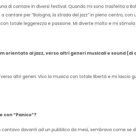
una di cantare in diversi festival. Quando mi sono trasferita a B
a cantare per “Bologna, la strada del jazz” in pieno centro, con 
n totale leggerezza e passione. Mi diverte molto e mi stimola l
um orientato al jazz, verso altri generi musicali e sound (
verso altri generi. Vivo la musica con totale libertà e mi lascio 
ge con “Panico”?
n cantavo davanti ad un pubblico da mesi, sembrava come se dov