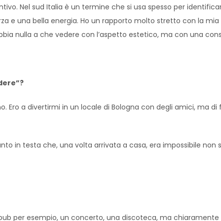
o. Nel sud Italia è un termine che si usa spesso per identifica
rza e una bella energia. Ho un rapporto molto stretto con la mi
bbia nulla a che vedere con l’aspetto estetico, ma con una con
ndere”?
o. Ero a divertirmi in un locale di Bologna con degli amici, ma d
nto in testa che, una volta arrivata a casa, era impossibile non
, un pub per esempio, un concerto, una discoteca, ma chiaramente