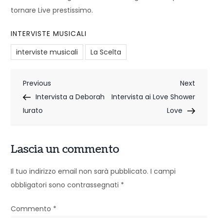
tornare Live prestissimo.
INTERVISTE MUSICALI
interviste musicali
La Scelta
N
Previous
Next
Previous
Next
Post
Post
Intervista a Deborah
Intervista ai Love Shower
a
Iurato
Love
v
i
Lascia un commento
g
Il tuo indirizzo email non sarà pubblicato.
I campi
a
obbligatori sono contrassegnati
*
z
Commento
*