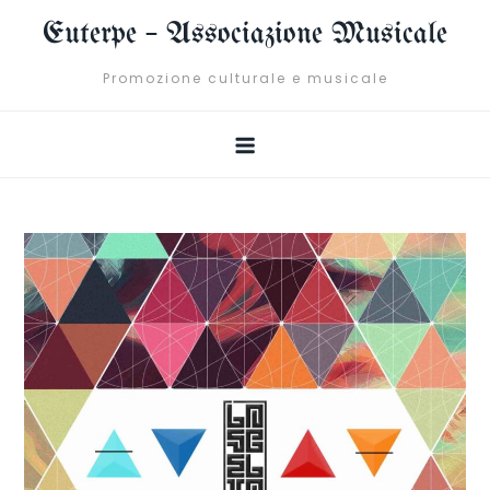
Skip
Euterpe – Associazione Musicale
to
content
Promozione culturale e musicale