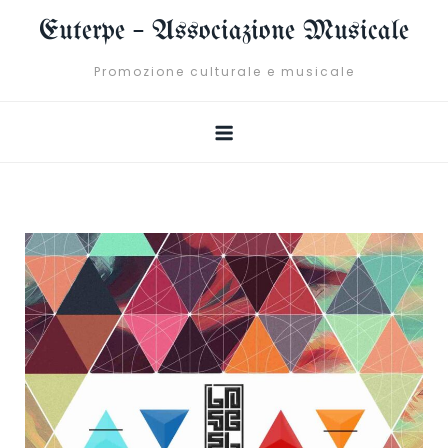
Skip
Euterpe – Associazione Musicale
to
content
Promozione culturale e musicale