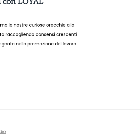
hi con LOYAL
o le nostre curiose orecchie alla
sta raccogliendo consensi crescenti
egnata nella promozione del lavoro
dio