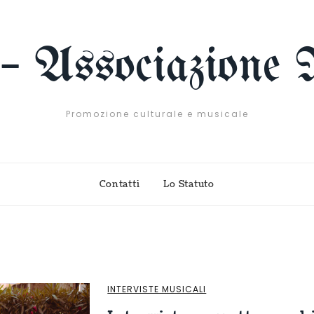
 – Associazione 
Promozione culturale e musicale
Contatti
Lo Statuto
INTERVISTE MUSICALI