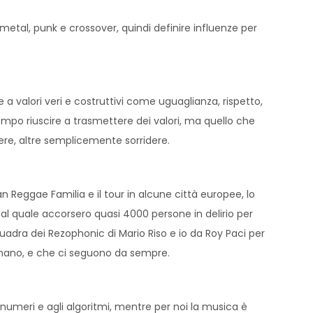
 metal, punk e crossover, quindi definire influenze per
 a valori veri e costruttivi come uguaglianza, rispetto,
o riuscire a trasmettere dei valori, ma quello che
ttere, altre semplicemente sorridere.
 Reggae Familia e il tour in alcune città europee, lo
al quale accorsero quasi 4000 persone in delirio per
adra dei Rezophonic di Mario Riso e io da Roy Paci per
ternano, e che ci seguono da sempre.
i numeri e agli algoritmi, mentre per noi la musica è