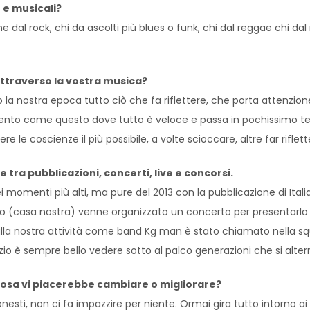
e e musicali?
 dal rock, chi da ascolti più blues o funk, chi dal reggae chi dal
ttraverso la vostra musica?
 la nostra epoca tutto ciò che fa riflettere, che porta attenzione
nto come questo dove tutto è veloce e passa in pochissimo temp
e le coscienze il più possibile, a volte scioccare, altre far rifle
 tra pubblicazioni, concerti, live e concorsi.
menti più alti, ma pure del 2013 con la pubblicazione di Italian
eto (casa nostra) venne organizzato un concerto per presentarlo 
alla nostra attività come band Kg man è stato chiamato nella squ
inizio è sempre bello vedere sotto al palco generazioni che si al
Cosa vi piacerebbe cambiare o migliorare?
nesti, non ci fa impazzire per niente. Ormai gira tutto intorno a