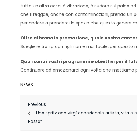
tutta un’altra cosa: è vibrazione, è sudore sul palco ed
che il reggae, anche con contaminazioni, prenda un pos
per andare a prenderci lo spazio che questo genere meri
Oltre al brano in promozione, quale vostra canzon
Scegliere tra i propri figli non è mai facile, per questo
Quali sono i vostri programmi e obiettivi per il fu
Continuare ad emozionarci ogni volta che mettiamo pi
NEWS
N
Previous
Previous
Post
Uno spritz con Virgì eccezionale artista, vita e
a
Passa”
v