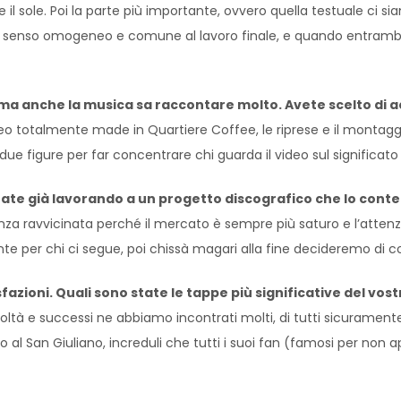
l sole. Poi la parte più importante, ovvero quella testuale ci sia
e un senso omogeneo e comune al lavoro finale, e quando entramb
, ma anche la musica sa raccontare molto. Avete scelto di
 totalmente made in Quartiere Coffee, le riprese e il montaggio
ue figure per far concentrare chi guarda il video sul significato 
tate già lavorando a un progetto discografico che lo conte
za ravvicinata perché il mercato è sempre più saturo e l’attenzi
ante per chi ci segue, poi chissà magari alla fine decideremo di co
isfazioni. Quali sono state le tappe più significative del v
icoltà e successi ne abbiamo incontrati molti, di tutti sicuramen
o al San Giuliano, increduli che tutti i suoi fan (famosi per non a