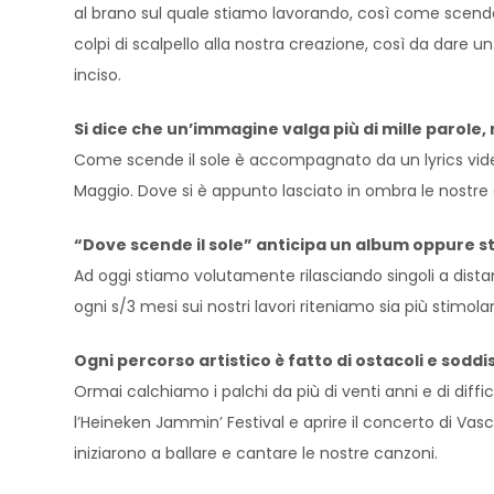
al brano sul quale stiamo lavorando, così come scende i
colpi di scalpello alla nostra creazione, così da dar
inciso.
Si dice che un’immagine valga più di mille parole
Come scende il sole è accompagnato da un lyrics video
Maggio. Dove si è appunto lasciato in ombra le nostre d
“Dove scende il sole” anticipa un album oppure s
Ad oggi stiamo volutamente rilasciando singoli a distan
ogni s/3 mesi sui nostri lavori riteniamo sia più stimol
Ogni percorso artistico è fatto di ostacoli e sodd
Ormai calchiamo i palchi da più di venti anni e di diff
l’Heineken Jammin’ Festival e aprire il concerto di Vasc
iniziarono a ballare e cantare le nostre canzoni.