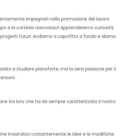
Recentemente impegnati nella promozione del lavoro
tempo e la cortesia riservataci! Apprenderemo curiosità,
 i progetti futuri. Andiamo a capofitto a fondo e diamo
iziato a studiare pianoforte, ma la vera passione per il
canzoni.
tane tra loro che ha da sempre caratterizzato il nostro
online inviandoci costantemente le idee e le modifiche