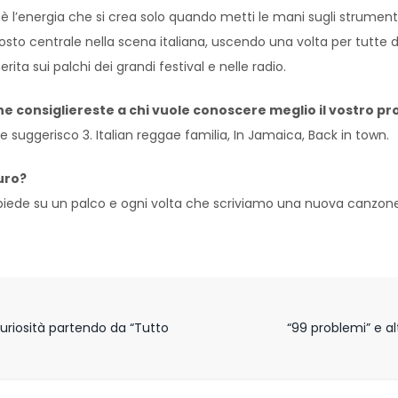
 è l’energia che si crea solo quando metti le mani sugli strumenti 
to centrale nella scena italiana, uscendo una volta per tutte d
ta sui palchi dei grandi festival e nelle radio.
e consigliereste a chi vuole conoscere meglio il vostro p
 ne suggerisco 3. Italian reggae familia, In Jamaica, Back in town.
turo?
ede su un palco e ogni volta che scriviamo una nuova canzone. 
 curiosità partendo da “Tutto
“99 problemi” e a