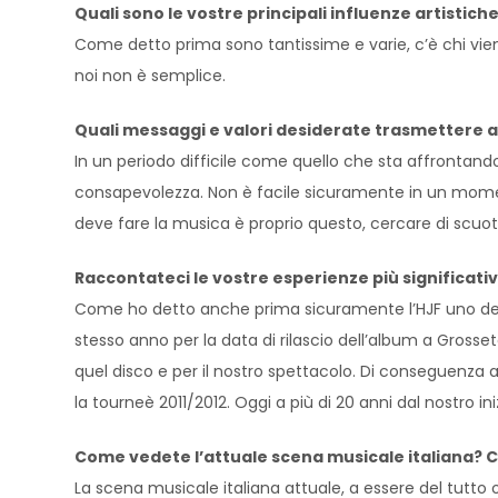
Quali sono le vostre principali influenze artistich
Come detto prima sono tantissime e varie, c’è chi viene
noi non è semplice.
Quali messaggi e valori desiderate trasmettere a
In un periodo difficile come quello che sta affrontando
consapevolezza. Non è facile sicuramente in un mome
deve fare la musica è proprio questo, cercare di scuoter
Raccontateci le vostre esperienze più significative
Come ho detto anche prima sicuramente l’HJF uno dei mo
stesso anno per la data di rilascio dell’album a Gross
quel disco e per il nostro spettacolo. Di conseguenza 
la tourneè 2011/2012. Oggi a più di 20 anni dal nostro 
Come vedete l’attuale scena musicale italiana? 
La scena musicale italiana attuale, a essere del tutto o