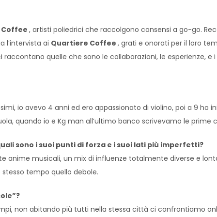
 Coffee
, artisti poliedrici che raccolgono consensi a go-go. 
 l’intervista ai
Quartiere Coffee
, grati e onorati per il loro 
 ci raccontano quelle che sono le collaborazioni, le esperienze, e
simi, io avevo 4 anni ed ero appassionato di violino, poi a 9 ho in
scuola, quando io e Kg man all’ultimo banco scrivevamo le prime 
li sono i suoi punti di forza e i suoi lati più imperfetti?
nte anime musicali, un mix di influenze totalmente diverse e lon
o stesso tempo quello debole.
sole”?
empi, non abitando più tutti nella stessa città ci confrontiamo 