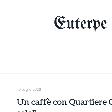
Skip
to
content
Euterpe
Un caffè con Quartiere C