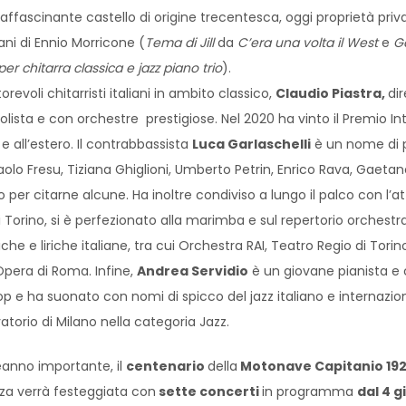
l’affascinante castello di origine trecentesca, oggi proprietà pri
rani di Ennio Morricone (
Tema di Jill
da
C’era una volta il West
e
G
er chitarra classica e jazz piano trio
).
revoli chitarristi italiani in ambito classico,
Claudio Piastra,
dir
olista e con orchestre prestigiose. Nel 2020 ha vinto il Premio I
e all’estero. Il contrabbassista
Luca Garlaschelli
è un nome di pr
olo Fresu, Tiziana Ghiglioni, Umberto Petrin, Enrico Rava, Gaetano 
lo per citarne alcune. Ha inoltre condiviso a lungo il palco con l’a
 Torino, si è perfezionato alla marimba e sul repertorio orchestr
che e liriche italiane, tra cui Orchestra RAI, Teatro Regio di Tori
Opera di Roma. Infine,
Andrea Servidio
è un giovane pianista e c
 pop e ha suonato con nomi di spicco del jazz italiano e internazio
atorio di Milano nella categoria Jazz.
eanno importante, il
centenario
della
Motonave Capitanio 19
nza verrà festeggiata con
sette concerti
in programma
dal 4 