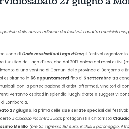
ervidio sabato 27 giugno a Mon
 speciale
della nuova edizione del festival: i quattro musicisti es
 edizione di
Onde musicali sul Lago d’Iseo
, il festival organizzato 
ne turistica del Lago d’Iseo, che dal 2017 anima nei mesi estivi (
olgimento di una ventina di Comuni delle province di Bergamo e Br
 si esibiranno in
66
appuntamenti
fino
al
5 settembre
tra conc
usicali, con la partecipazione di artisti affermati, vincitori di co
enti verranno ospitati in splendidi luoghi d’arte e suggestivi con
o di Lombardia.
bato 27 giugno
, la prima delle
due serate speciali
del festival
ncerto
Il Classico incontra il Jazz
, protagonisti il chitarrista
Claudio
ssimo Melillo
(
ore 21
;
ingresso 80 euro, inclusi
il parcheggio, il t