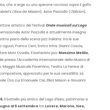
vata, che si erge su uno sperone roccioso sopra il golfo
abriel’s Oboe
da
Mission
), Astor Piazzolla (
Oblivion
),
ettore artistico del festival
Onde musicali sul Lago
nternazionale Astor Piazzolla e attualmente insegna
imo piano della scena jazz italiana: tra le sue
Liguori, Franco Cerri, Enrico Intra, Gianni Coscia,
ttore Moni Ovadia. Il batterista jazz
Massimo Melillo
,
ale presso l’Accademia Internazionale della Musica di
no, Maggio Musicale Fiorentino, Teatro La Fenice di
ompositore, apprezzato per la sua versatilità: sa
nale (tra cui Emanuele Cisi, Elliot Mason e Giovanni
26
, il battello più antico del Lago d’Iseo, patrimonio e
giugno al 5 settembre
tra
Lovere, Maron
e, Iseo,