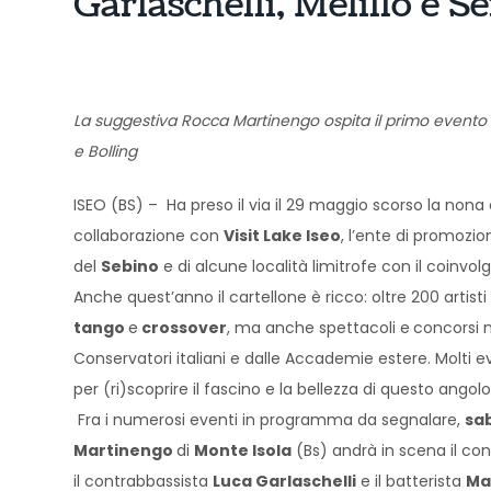
Garlaschelli, Melillo e S
La suggestiva Rocca Martinengo ospita il primo evento
e Bolling
ISEO (BS) – Ha preso il via il 29 maggio scorso la nona
collaborazione con
Visit
Lake Iseo
, l’ente di promozio
del
Sebino
e di alcune località limitrofe con il coinv
Anche quest’anno il cartellone è ricco: oltre 200 artisti
tango
e
crossover
, ma anche spettacoli e
concorsi m
Conservatori italiani e dalle Accademie estere. Molti ev
per (ri)scoprire il fascino e la bellezza di questo angol
Fra i numerosi eventi in programma da segnalare,
sa
Martinengo
di
Monte Isola
(Bs) andrà in scena il co
il contrabbassista
Luca Garlaschelli
e il batterista
Ma