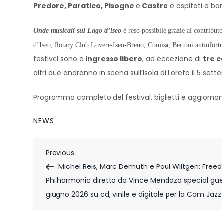
Predo
re, Paratico, Pisogne
e
Castro
e ospitati a bo
Onde musicali sul Lago d’Iseo
è reso possibile grazie al contrib
d’Iseo, Rotary Club Lovere-Iseo-Breno, Comisa, Bertoni antinfortun
festival sono a
ingresso libero
, ad eccezione di
tre c
altri due andranno in scena sull’Isola di Loreto il 5 set
Programma completo del festival, biglietti e aggiornam
NEWS
N
Previous
Previous
Post
Michel Reis, Marc Demuth e Paul Wiltgen: Free
a
Philharmonic diretta da Vince Mendoza special gue
v
giugno 2026 su cd, vinile e digitale per la Cam Jaz
i