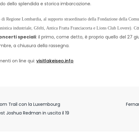
rdo dello splendida e storica imbarcazione.
uto di Regione Lombardia, al supporto straordinario della Fondazione della Com
o
istica industriale, Gfelti, Antica Fratta Franciacorta e Lions Club Lovere).
C
oncerti speciali
: il primo, come detto, è proprio quello del 27 
tembre, a chiusura della rassegna.
enti on line qui:
visitlakeiseo.info
dom Trail con la Luxembourg
Fernan
st Joshua Redman in uscita il 19
z