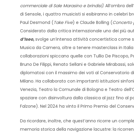
commerciale di Sale Marasino
e brindisi
)
. All’ombra del
di Sensole, i quattro musicisti si esibiranno in celebri b
Paul Desmond (
Take Five
) e Claude Bolling (
Concerto p
Considerato dalla critica internazionale uno dei più auto
d’Iseo
,
svolge un’intensa attività concertistica come s
Musica da Camera, oltre a tenere masterclass in Italia 
collaborazioni spiccano quelle con Tullio De Piscopo, Pa
Bruno De Filippi, Renato Sellani e Gabriele Mirabassi, so
diplomatosi con il massimo dei voti al Conservatorio di
Milano. Ha collaborato con importanti istituzioni sinfoni
Venezia, Teatro la Comunale di Bologna e Teatro dell’
spaziare con disinvoltura dalla classica al jazz fino al
Falzone). Nel 2024 ha vinto il Primo Premio del Conserv
Da ricordare, inoltre, che quest’anno ricorre un compl
memoria storica della navigazione lacustre: la ricorre