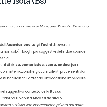
te Isola (Bs)
eguiranno
composizioni di Morricone, Piazzolla, Desmond
dall’
Associazione Luigi Tadini
di Lovere in
ma non solo) i luoghi più suggestivi delle due sponde
escia.
erti di
lirica
, cameristica, sacra, antica, jazz,
ncorsi internazionali e giovani talenti provenienti dai
testi naturalistici, offrendo un’occasione imperdibile
: nel suggestivo contesto della
Rocca
 Piastra
, il pianista
Andrea Servidio
,
rasporto sull’isola con imbarcazione privata dal
porto