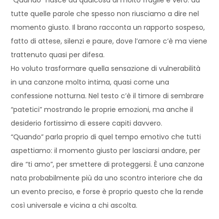
“Quando” nasce da qualcosa di molto fragile e vero: da
tutte quelle parole che spesso non riusciamo a dire nel
momento giusto. Il brano racconta un rapporto sospeso,
fatto di attese, silenzi e paure, dove l’amore c’è ma viene
trattenuto quasi per difesa.
Ho voluto trasformare quella sensazione di vulnerabilità
in una canzone molto intima, quasi come una
confessione notturna. Nel testo c’è il timore di sembrare
“patetici” mostrando le proprie emozioni, ma anche il
desiderio fortissimo di essere capiti davvero.
“Quando” parla proprio di quel tempo emotivo che tutti
aspettiamo: il momento giusto per lasciarsi andare, per
dire “ti amo”, per smettere di proteggersi. È una canzone
nata probabilmente più da uno scontro interiore che da
un evento preciso, e forse è proprio questo che la rende
così universale e vicina a chi ascolta.