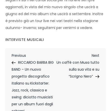
seguirmi sui miei canali social per rimanere sempre
aggiornati, in vista del mio nuovo singolo che uscirà a
giugno ed del mio album che uscirà a settembre. Inoltre
è previsto già un tour live nei vari teatri nella stagione
autunno- inverno; seguitemi per venirmi a vedere.
INTERVISTE MUSICALI
N
Previous
Next
Previous
Next
Post
Post
RICCARDO BARBA BIG
Un caffè con Musa tutto
a
BAND – Un nuovo
sulla sua vita e su
v
progetto discografico
“Scrigno Nero”
i
italiano su Kickstarter.
Jazz, rock, classica e
g
swing: diciotto musicisti
a
per un album fuori dagli