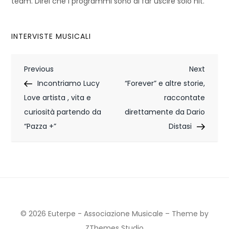
team. Direi che i programmi sono di far uscire solo hit.
INTERVISTE MUSICALI
N
Previous
Next
Previous
Next
Post
Post
Incontriamo Lucy
“Forever” e altre storie,
a
Love artista , vita e
raccontate
v
curiosità partendo da
direttamente da Dario
i
“Pazza +”
Distasi
g
a
z
i
© 2026 Euterpe - Associazione Musicale
–
Theme by
ZThemes Studio