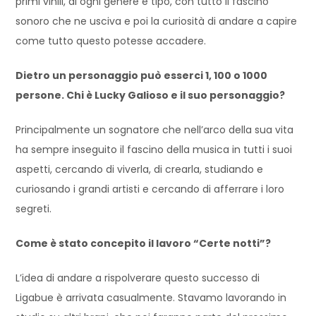
primi vinili, di ogni genere e tipo, con tutto il fascino
sonoro che ne usciva e poi la curiosità di andare a capire
come tutto questo potesse accadere.
Dietro un personaggio può esserci 1, 100 o 1000
persone. Chi è Lucky Galioso e il suo personaggio?
Principalmente un sognatore che nell’arco della sua vita
ha sempre inseguito il fascino della musica in tutti i suoi
aspetti, cercando di viverla, di crearla, studiando e
curiosando i grandi artisti e cercando di afferrare i loro
segreti.
Come è stato concepito il lavoro “Certe notti”?
L’idea di andare a rispolverare questo successo di
Ligabue è arrivata casualmente. Stavamo lavorando in