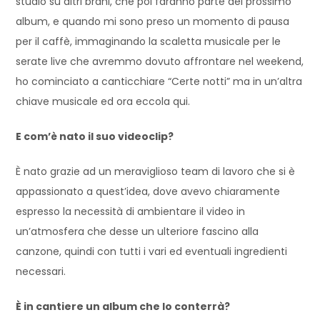
studio su altri brani, che poi faranno parte del prossimo
album, e quando mi sono preso un momento di pausa
per il caffè, immaginando la scaletta musicale per le
serate live che avremmo dovuto affrontare nel weekend,
ho cominciato a canticchiare “Certe notti” ma in un’altra
chiave musicale ed ora eccola qui.
E com’è nato il suo videoclip?
È nato grazie ad un meraviglioso team di lavoro che si è
appassionato a quest’idea, dove avevo chiaramente
espresso la necessità di ambientare il video in
un’atmosfera che desse un ulteriore fascino alla
canzone, quindi con tutti i vari ed eventuali ingredienti
necessari.
È in cantiere un album che lo conterrà?