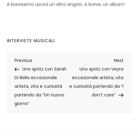
A brevissimo uscirà un altro singolo. A breve, un album!
INTERVISTE MUSICALI
N
Previous
Next
Previous
Next
Post
Post
Uno spritz con Sarah
Uno spritz con Veyra
a
Di Bella eccezionale
eccezionale artista, vita
v
artista, vita e curiosità
e curiosità partendo da “I
i
partendo da “Un nuovo
don’t care”
giorno”
g
a
z