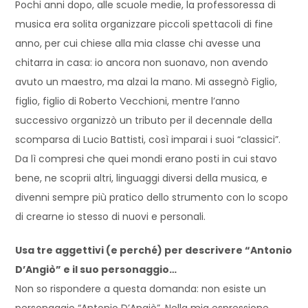
Pochi anni dopo, alle scuole medie, la professoressa di
musica era solita organizzare piccoli spettacoli di fine
anno, per cui chiese alla mia classe chi avesse una
chitarra in casa: io ancora non suonavo, non avendo
avuto un maestro, ma alzai la mano. Mi assegnò Figlio,
figlio, figlio di Roberto Vecchioni, mentre l’anno
successivo organizzò un tributo per il decennale della
scomparsa di Lucio Battisti, così imparai i suoi “classici”.
Da lì compresi che quei mondi erano posti in cui stavo
bene, ne scoprii altri, linguaggi diversi della musica, e
divenni sempre più pratico dello strumento con lo scopo
di crearne io stesso di nuovi e personali.
Usa tre aggettivi (e perché) per descrivere “Antonio
D’Angiò” e il suo personaggio…
Non so rispondere a questa domanda: non esiste un