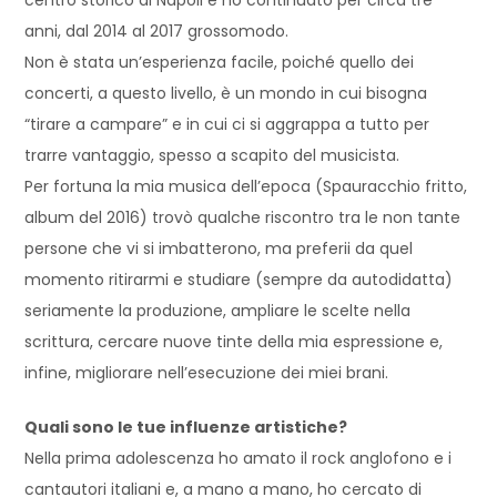
centro storico di Napoli e ho continuato per circa tre
anni, dal 2014 al 2017 grossomodo.
Non è stata un’esperienza facile, poiché quello dei
concerti, a questo livello, è un mondo in cui bisogna
“tirare a campare” e in cui ci si aggrappa a tutto per
trarre vantaggio, spesso a scapito del musicista.
Per fortuna la mia musica dell’epoca (Spauracchio fritto,
album del 2016) trovò qualche riscontro tra le non tante
persone che vi si imbatterono, ma preferii da quel
momento ritirarmi e studiare (sempre da autodidatta)
seriamente la produzione, ampliare le scelte nella
scrittura, cercare nuove tinte della mia espressione e,
infine, migliorare nell’esecuzione dei miei brani.
Quali sono le tue influenze artistiche?
Nella prima adolescenza ho amato il rock anglofono e i
cantautori italiani e, a mano a mano, ho cercato di