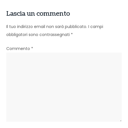
g
Lascia un commento
a
z
Il tuo indirizzo email non sarà pubblicato.
I campi
obbligatori sono contrassegnati
*
i
o
Commento
*
n
e
a
r
t
i
c