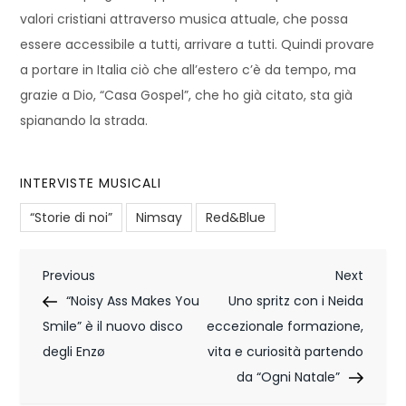
valori cristiani attraverso musica attuale, che possa
essere accessibile a tutti, arrivare a tutti. Quindi provare
a portare in Italia ciò che all’estero c’è da tempo, ma
grazie a Dio, “Casa Gospel”, che ho già citato, sta già
spianando la strada.
INTERVISTE MUSICALI
“Storie di noi”
Nimsay
Red&Blue
N
Previous
Next
Previous
Next
Post
Post
“Noisy Ass Makes You
Uno spritz con i Neida
a
Smile” è il nuovo disco
eccezionale formazione,
v
degli Enzø
vita e curiosità partendo
i
da “Ogni Natale”