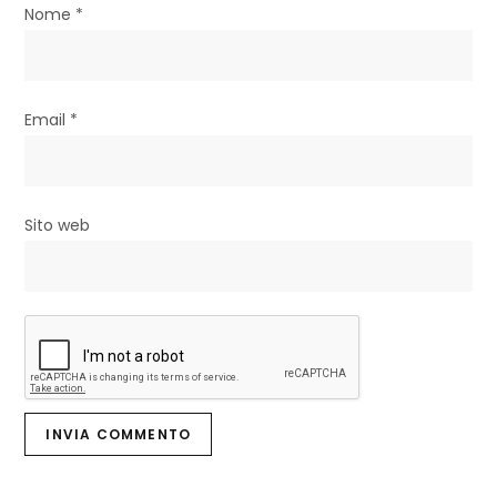
Nome
*
o
l
i
Email
*
Sito web