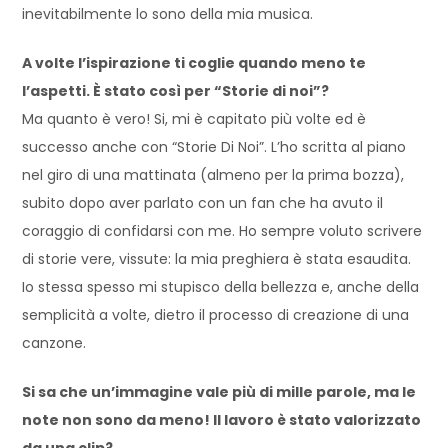
inevitabilmente lo sono della mia musica.
A volte l’ispirazione ti coglie quando meno te
l’aspetti. È stato così per “Storie di noi”?
Ma quanto è vero! Si, mi è capitato più volte ed è
successo anche con “Storie Di Noi”. L’ho scritta al piano
nel giro di una mattinata (almeno per la prima bozza),
subito dopo aver parlato con un fan che ha avuto il
coraggio di confidarsi con me. Ho sempre voluto scrivere
di storie vere, vissute: la mia preghiera è stata esaudita.
Io stessa spesso mi stupisco della bellezza e, anche della
semplicità a volte, dietro il processo di creazione di una
canzone.
Si sa che un’immagine vale più di mille parole, ma le
note non sono da meno! Il lavoro è stato valorizzato
da una clip?