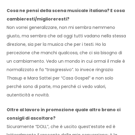
Cosa ne pensi della scena musicale italiana? E cosa
cambieresti/miglioreresti?
Non vorrei generalizzare, non mi sembra nemmeno
giusto, ma sembra che ad oggi tutti vadano nella stessa
direzione, sia per la musica che per i testi. Ho la
percezione che manchi qualcosa, che ci sia bisogno di
un cambiamento. Vedo un mondo in cui ormai il male è
normalizzato e fa “trasgressivo”. Io invece ringrazio
Thasup e Mara Sattei per “Casa Gospel” e non solo
perché sono di parte, ma perché ci vedo valori,
autenticità e novità.
Oltre al lavoro in promozione quale altro brano ci
consigli di ascoltare?
Sicuramente “DOLL”, che è uscito quest’estate ed è
letteralmente il racconto della mia conversione: è la