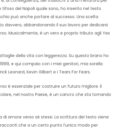
to e, di conseguenza, dei traslochi. È una metafora per
 tifoso del Napoli quale sono, ho inserito nel testo
 rischio può anche portare al successo. Una scelta
tto davvero, abbandonando il suo lavoro per dedicarsi
rso. Musicalmente, è un vero e proprio tributo agli Yes
battaglie della vita con leggerezza. Su questo brano ho
1999, e qui compaio con i miei genitori, mia sorella
k Leonard, Kevin Gilbert e i Tears For Fears.
o è essenziale per costruire un futuro migliore. Il
colare, nel nostro Paese, è un cancro che sta tornando
di amore verso sé stessi. La scrittura del testo viene
 racconti che a un certo punto l’unico modo per