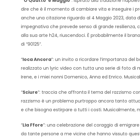
“
‘O Quatto ‘e Maggio
”: ispirato alla tradizione napol
dire che è il momento di cambiare vita e inseguire i pro
anche una citazione riguardo al 4 Maggio 2023, data del
impegnativa che prevede senso di grande resilienza, ch
alla sua arte h24, riuscendoci. È probabilmente il bran
di “90125”.
“
Ioca Ancora
”: un invito a ricordare l’importanza del
realizzato un lyric video con tutta una serie di foto di
Irene, e i miei nonni Domenico, Anna ed Enrico. Musical
“
Sciure
”: traccia che affronta il tema del razzismo co
razzismo è un problema purtroppo ancora tanto attuale
e che bisogna estirpare a tutti i costi. Musicalmente, m
“
Lla Ffore
”: una celebrazione del coraggio di emigrare
da tante persone a me vicine che hanno vissuto questa