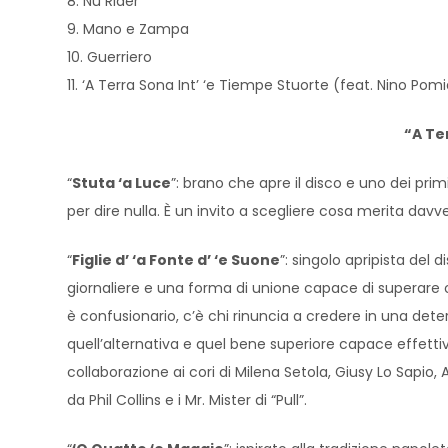
8. Nu Rider
9. Mano e Zampa
10. Guerriero
11. ‘A Terra Sona Int’ ‘e Tiempe Stuorte (feat. Nino Pom
“A Ter
“
Stuta ‘a Luce
”: brano che apre il disco e uno dei pri
per dire nulla. È un invito a scegliere cosa merita davv
“
Figlie d’ ‘a Fonte d’ ‘e Suone
”: singolo apripista de
giornaliere e una forma di unione capace di superare og
è confusionario, c’è chi rinuncia a credere in una det
quell’alternativa e quel bene superiore capace effetti
collaborazione ai cori di Milena Setola, Giusy Lo Sapio
da Phil Collins e i Mr. Mister di “Pull”.