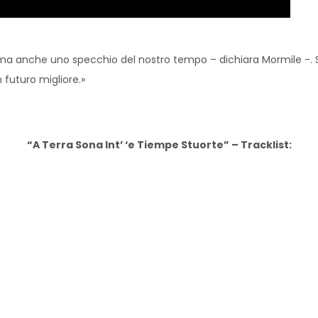
 ma anche uno specchio del nostro tempo – dichiara Mormile -.
 futuro migliore.»
“A Terra Sona Int’ ‘e Tiempe Stuorte” – Tracklist: