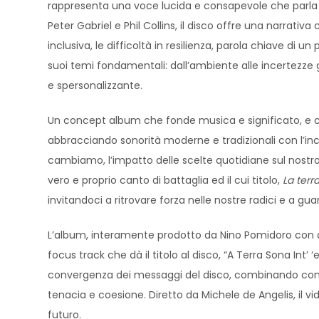
rappresenta una voce lucida e consapevole che parla se
Peter Gabriel e Phil Collins, il disco offre una narrati
inclusiva, le difficoltà in resilienza, parola chiave d
suoi temi fondamentali: dall’ambiente alle incertezze gl
e spersonalizzante.
Un concept album che fonde musica e significato, e che o
abbracciando sonorità moderne e tradizionali con l’inc
cambiamo, l’impatto delle scelte quotidiane sul nostro 
vero e proprio canto di battaglia ed il cui titolo,
La terra
invitandoci a ritrovare forza nelle nostre radici e a g
L’album, interamente prodotto da Nino Pomidoro con ar
focus track che dà il titolo al disco, “A Terra Sona Int
convergenza dei messaggi del disco, combinando con ma
tenacia e coesione. Diretto da Michele de Angelis, il v
futuro.