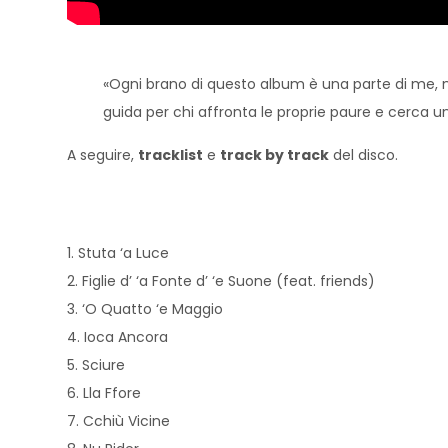
«Ogni brano di questo album è una parte di me,
guida per chi affronta le proprie paure e cerca un
A seguire,
tracklist
e
track by track
del disco.
1. Stuta ‘a Luce
2. Figlie d’ ‘a Fonte d’ ‘e Suone (feat. friends)
3. ‘O Quatto ‘e Maggio
4. Ioca Ancora
5. Sciure
6. Lla Ffore
7. Cchiù Vicine