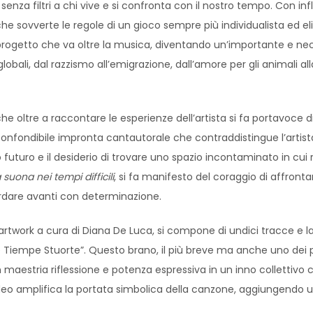
nza filtri a chi vive e si confronta con il nostro tempo. Con in
va che sovverte le regole di un gioco sempre più individualista ed
i un progetto che va oltre la musica, diventando un’importante e n
obali, dal razzismo all’emigrazione, dall’amore per gli animali al
ltre a raccontare le esperienze dell’artista si fa portavoce di u
onfondibile impronta cantautorale che contraddistingue l’artista
futuro e il desiderio di trovare uno spazio incontaminato in cui 
 suona nei tempi difficili
, si fa manifesto del coraggio di affront
uardare avanti con determinazione.
twork a cura di Diana De Luca, si compone di undici tracce e l
’ ‘e Tiempe Stuorte”. Questo brano, il più breve ma anche uno dei p
estria riflessione e potenza espressiva in un inno collettivo c
ideo amplifica la portata simbolica della canzone, aggiungendo un