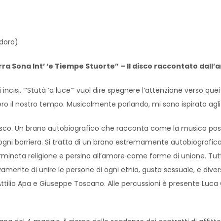
idoro)
ra Sona Int’ ‘e Tiempe Stuorte” – Il disco raccontato dall’a
mi incisi. “’Stutà ‘a luce’” vuol dire spegnere l’attenzione verso
ero il nostro tempo. Musicalmente parlando, mi sono ispirato agli 
l disco. Un brano autobiografico che racconta come la musica pos
ni barriera. Si tratta di un brano estremamente autobiografico. 
erminata religione e persino all’amore come forme di unione. Tut
vamente di unire le persone di ogni etnia, gusto sessuale, e dive
, Attilio Apa e Giuseppe Toscano. Alle percussioni è presente Luc