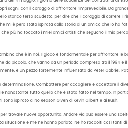
etana del 4 maggio, il giorno delle scadenze dei contratti di affit
pri sogni, con il coraggio di affrontare l’imprevedibile. Da grande
lo storico terzo scudetto, per dire che il coraggio di correre il
e mi è però stata ispirata dalla storia di un amico che lo ha fa
o che più ha toccato i miei amici artisti che seguono il mio perco
 bambino che è in noi. Il gioco è fondamentale per affrontare le 
 me da piccolo, che vanno da un periodo compreso tra il 1994 e il 
mente, è un pezzo fortemente influenzato da Peter Gabriel, Patric
n determinazione. Combattere per accogliere e accettare il divers
 nonostante tutto quello che è stato fatto nel tempo. In parti
i sono ispirato ai No Reason Given di Kevin Gilbert e ai Rush.
 per trovare nuove opportunità. Andare via può essere una scelta 
 situazione e me ne hanno parlato. Ne ho raccolti così tanti di