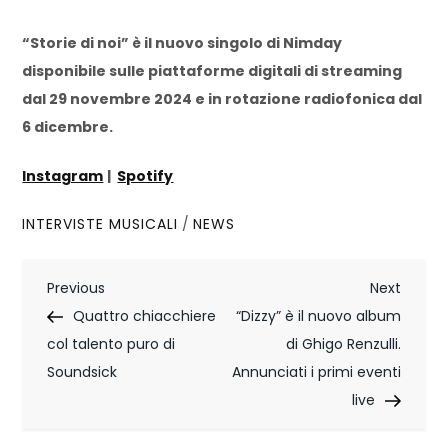
“Storie di noi” è il nuovo singolo di Nimday
disponibile sulle piattaforme digitali di streaming
dal 29 novembre 2024 e in rotazione radiofonica dal
6 dicembre.
Instagram
|
Spotify
INTERVISTE MUSICALI
/
NEWS
N
Previous
Next
Previous
Next
Post
Post
Quattro chiacchiere
“Dizzy” è il nuovo album
a
col talento puro di
di Ghigo Renzulli.
v
Soundsick
Annunciati i primi eventi
i
live