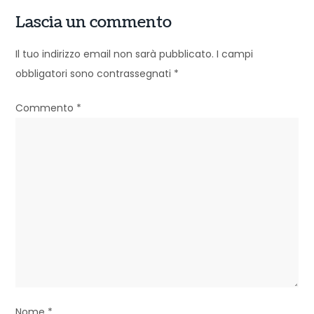
g
Lascia un commento
a
z
Il tuo indirizzo email non sarà pubblicato.
I campi
obbligatori sono contrassegnati
*
i
o
Commento
*
n
e
a
r
t
i
c
Nome
*