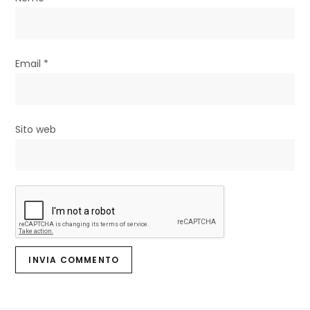
o
l
i
Email
*
Sito web