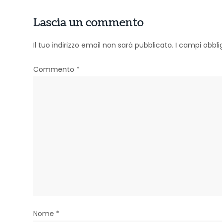
i
Lascia un commento
g
Il tuo indirizzo email non sarà pubblicato.
I campi obbl
a
z
Commento
*
i
o
n
e
a
r
t
Nome
*