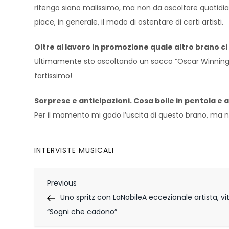
ritengo siano malissimo, ma non da ascoltare quotidian
piace, in generale, il modo di ostentare di certi artisti.
Oltre al lavoro in promozione quale altro brano ci 
Ultimamente sto ascoltando un sacco “Oscar Winning T
fortissimo!
Sorprese e anticipazioni. Cosa bolle in pentola e 
Per il momento mi godo l’uscita di questo brano, ma no
INTERVISTE MUSICALI
N
Previous
Previous
Post
Uno spritz con LaNobileA eccezionale artista, vi
a
“Sogni che cadono”
v