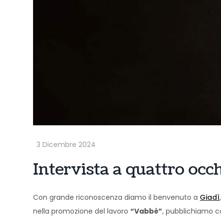
Intervista a quattro occ
Con grande riconoscenza diamo il benvenuto a
Giadì
nella promozione del lavoro
“Vabbè”
, pubblichiamo co