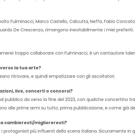
olto Fulminacci, Marco Castello, Calcutta, Neffa, Fabio Concato, 
 Eduardo De Crescenzo, rimangono inevitabilmente i miei preferiti. 
amerei troppo collaborare con Fulminacci, è un cantautore tale
verso la tua arte?
ssano ritrovare, e quindi empatizzare con gli ascoltatori.
zioni, live, concerti o concorsi?
 pubblico da verso la fine del 2023, con qualche concertino tra i v
, sono alle prime armi su tutto, prima pubblicazione, e come già de
sa cambieresti/miglioreresti?
i protagonisti più influenti della scena italiana. Sicuramente in