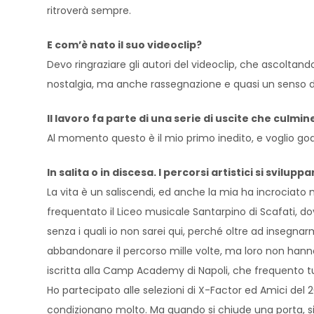
ritroverà sempre.
E com’è nato il suo videoclip?
Devo ringraziare gli autori del videoclip, che ascoltand
nostalgia, ma anche rassegnazione e quasi un senso di t
Il lavoro fa parte di una serie di uscite che culmin
Al momento questo è il mio primo inedito, e voglio g
In salita o in discesa. I percorsi artistici si svil
La vita è un saliscendi, ed anche la mia ha incrociato 
frequentato il Liceo musicale Santarpino di Scafati, 
senza i quali io non sarei qui, perché oltre ad insegna
abbandonare il percorso mille volte, ma loro non ha
iscritta alla Camp Academy di Napoli, che frequento tu
Ho partecipato alle selezioni di X-Factor ed Amici del 
condizionano molto. Ma quando si chiude una porta, si 