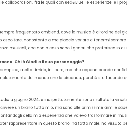
le collaborazioni, fra le quali con Red&Blue, le esperienze, e i pro
 sempre frequentato ambienti, dove la musica è all’ordine del g
o ascoltare, nonostante a me piaccia variare e tenermi sempre 
nze musicali, che non a caso sono i generi che preferisco in as
rsone. Chi è Giadì e il suo personaggio?
a semplice, molto timida, insicura, ma che appena prende confid
mpletamente dal mondo che la circonda, perché sta facendo quel
Studio a giugno 2024, e inaspettatamente sono risultata la vincitr
a scrivere un brano tutto mio, ma sono alle primissime armi e sa
ccontandogli della mia esperienza che volevo trasformare in mus
ter rappresentare in questo brano, ha fatto male, ho vissuto per