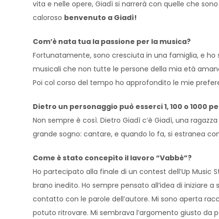
vita e nelle opere, Giadì si narrerà con quelle che sono 
caloroso
benvenuto a Giadì!
Com’è nata tua la passione per la musica?
Fortunatamente, sono cresciuta in una famiglia, e ho
musicali che non tutte le persone della mia età aman
Poi col corso del tempo ho approfondito le mie prefere
Dietro un personaggio può esserci 1, 100 o 1000 pe
Non sempre è così. Dietro Giadì c’è Giadì, una ragazz
grande sogno: cantare, e quando lo fa, si estranea co
Come è stato concepito il lavoro “Vabbè”?
Ho partecipato alla finale di un contest dell’Up Music 
brano inedito. Ho sempre pensato all’idea di iniziare 
contatto con le parole dell’autore. Mi sono aperta ra
potuto ritrovare. Mi sembrava l’argomento giusto da po