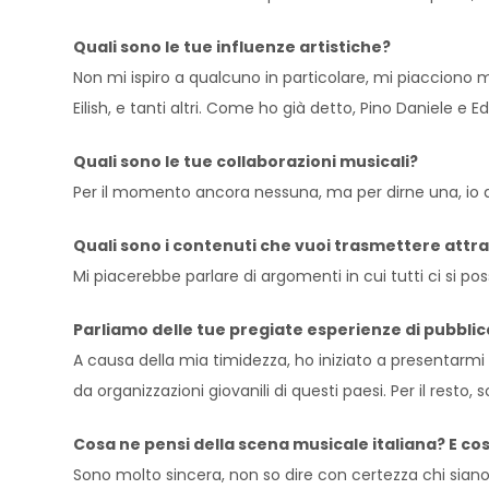
Quali sono le tue influenze artistiche?
Non mi ispiro a qualcuno in particolare, mi piacciono m
Eilish, e tanti altri. Come ho già detto, Pino Daniele e
Quali sono le tue collaborazioni musicali?
Per il momento ancora nessuna, ma per dirne una, io 
Quali sono i contenuti che vuoi trasmettere attra
Mi piacerebbe parlare di argomenti in cui tutti ci si po
Parliamo delle tue pregiate esperienze di pubblica
A causa della mia timidezza, ho iniziato a presentarmi al
da organizzazioni giovanili di questi paesi. Per il resto
Cosa ne pensi della scena musicale italiana? E co
Sono molto sincera, non so dire con certezza chi siano 