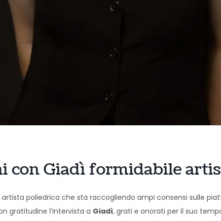
hi con Giadì formidabile artis
, artista poliedrica che sta raccogliendo ampi consensi sulle p
n gratitudine l’intervista a
Giadì
, grati e onorati per il suo temp