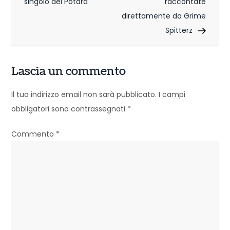
singolo dei Potara
raccontate
v
direttamente da Grime
i
Spitterz
g
Lascia un commento
a
z
Il tuo indirizzo email non sarà pubblicato.
I campi
obbligatori sono contrassegnati
*
i
o
Commento
*
n
e
a
r