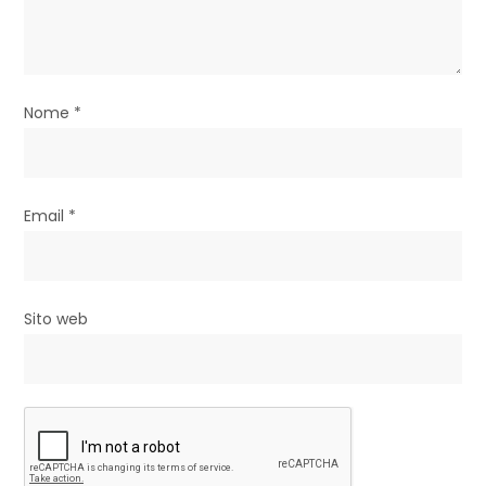
t
i
c
Nome
*
o
l
i
Email
*
Sito web