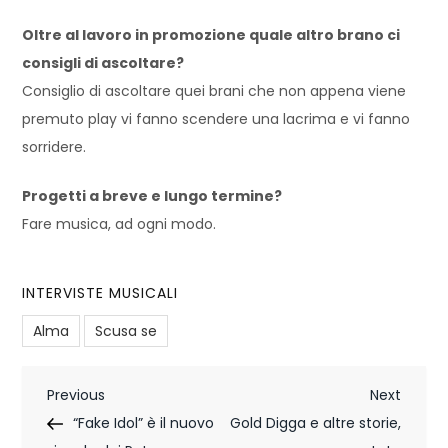
Oltre al lavoro in promozione quale altro brano ci
consigli di ascoltare?
Consiglio di ascoltare quei brani che non appena viene
premuto play vi fanno scendere una lacrima e vi fanno
sorridere.
Progetti a breve e lungo termine?
Fare musica, ad ogni modo.
INTERVISTE MUSICALI
Alma
Scusa se
N
Previous
Next
Previous
Next
Post
Post
“Fake Idol” è il nuovo
Gold Digga e altre storie,
a