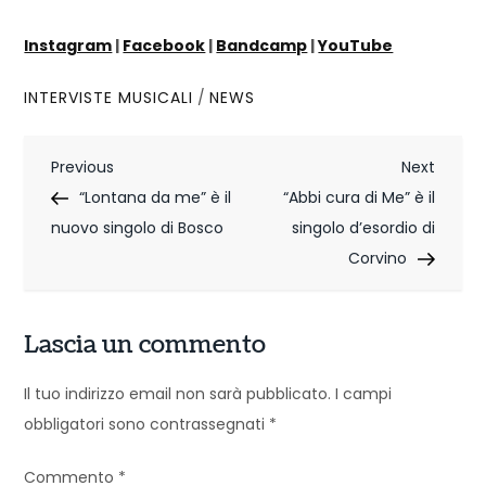
Instagram
|
Facebook
|
Bandcamp
|
YouTube
INTERVISTE MUSICALI
/
NEWS
N
Previous
Next
Previous
Next
Post
Post
“Lontana da me” è il
“Abbi cura di Me” è il
a
nuovo singolo di Bosco
singolo d’esordio di
v
Corvino
i
g
Lascia un commento
a
Il tuo indirizzo email non sarà pubblicato.
I campi
z
obbligatori sono contrassegnati
*
i
Commento
*