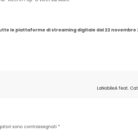
 su tutte le piattaforme di streaming digitale dal 22 novemb
LaNobileA feat. Cat
igatori sono contrassegnati
*