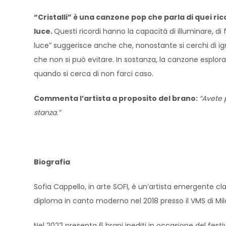
“Cristalli” è una canzone pop che parla di quei ri
luce.
Questi ricordi hanno la capacità di illuminare, di
luce” suggerisce anche che, nonostante si cerchi di ig
che non si può evitare. In sostanza, la canzone esplora 
quando si cerca di non farci caso.
Commenta l’artista a proposito del brano:
“Avete 
stanza.”
Biografia
Sofia Cappello, in arte SOFI, è un’artista emergente cla
diploma in canto moderno nel 2018 presso il VMS di Mila
Nel 2022 presenta 6 brani inediti in occasione del festiva