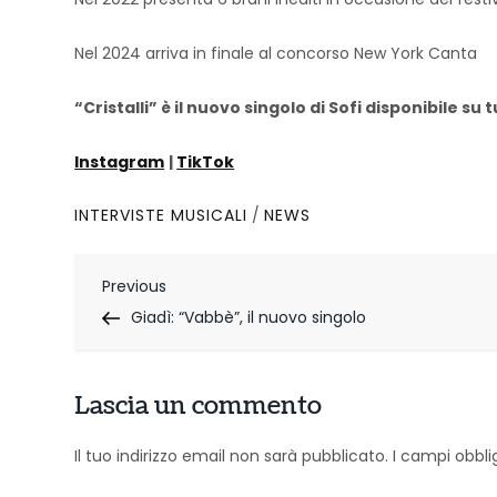
Nel 2024 arriva in finale al concorso New York Canta
“Cristalli” è il nuovo singolo di Sofi disponibile
Instagram
|
TikTok
INTERVISTE MUSICALI
/
NEWS
N
Previous
Previous
Post
Giadì: “Vabbè”, il nuovo singolo
a
v
Lascia un commento
i
g
Il tuo indirizzo email non sarà pubblicato.
I campi obbl