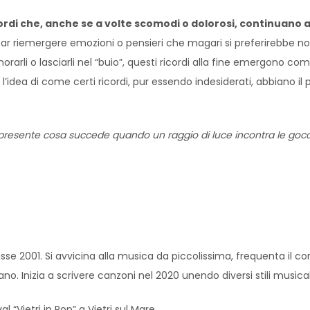
cordi che, anche se a volte scomodi o dolorosi, continuano a
 far riemergere emozioni o pensieri che magari si preferirebbe non 
norarli o lasciarli nel “buio”, questi ricordi alla fine emergono
l’idea di come certi ricordi, pur essendo indesiderati, abbiano il
presente cosa succede quando un raggio di luce incontra le gocce d
sse 2001. Si avvicina alla musica da piccolissima, frequenta il cor
no. Inizia a scrivere canzoni nel 2020 unendo diversi stili music
l “Vietri in Pop” a Vietri sul Mare.