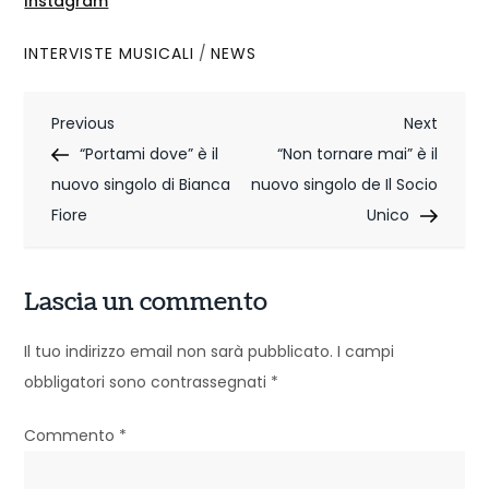
Instagram
INTERVISTE MUSICALI
/
NEWS
N
Previous
Next
Previous
Next
Post
Post
“Portami dove” è il
“Non tornare mai” è il
a
nuovo singolo di Bianca
nuovo singolo de Il Socio
v
Fiore
Unico
i
g
Lascia un commento
a
Il tuo indirizzo email non sarà pubblicato.
I campi
z
obbligatori sono contrassegnati
*
i
Commento
*
o