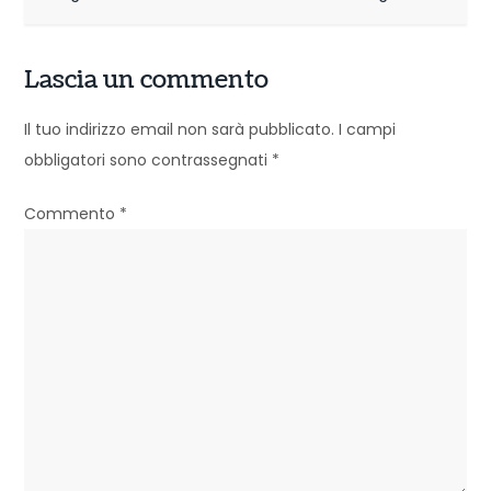
i
g
Lascia un commento
a
Il tuo indirizzo email non sarà pubblicato.
I campi
z
obbligatori sono contrassegnati
*
i
Commento
*
o
n
e
a
r
t