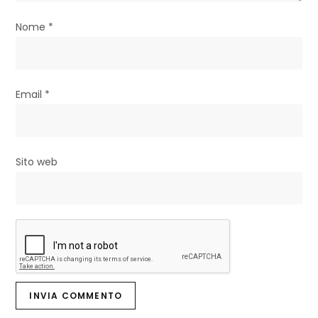
i
Nome
*
c
o
l
Email
*
i
Sito web