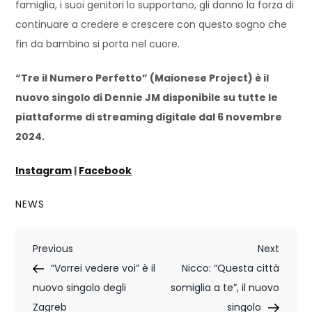
famiglia, i suoi genitori lo supportano, gli danno la forza di
continuare a credere e crescere con questo sogno che
fin da bambino si porta nel cuore.
“Tre il Numero Perfetto” (Maionese Project) è il
nuovo singolo di Dennie JM disponibile su tutte le
piattaforme di streaming digitale dal 6 novembre
2024.
Instagram
|
Facebook
NEWS
N
Previous
Next
Previous
Next
Post
Post
“Vorrei vedere voi” è il
Nicco: “Questa città
a
nuovo singolo degli
somiglia a te”, il nuovo
v
Zagreb
singolo