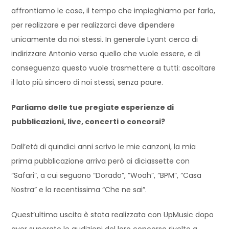
affrontiamo le cose, il tempo che impieghiamo per farlo,
per realizzare e per realizzarci deve dipendere
unicamente da noi stessi. In generale Lyant cerca di
indirizzare Antonio verso quello che vuole essere, e di
conseguenza questo vuole trasmettere a tutti: ascoltare
il lato più sincero di noi stessi, senza paure.
Parliamo delle tue pregiate esperienze di
pubblicazioni, live, concerti o concorsi?
Dall’età di quindici anni scrivo le mie canzoni, la mia
prima pubblicazione arriva però ai diciassette con
“Safari”, a cui seguono “Dorado”, ”Woah”, “BPM”, “Casa
Nostra” e la recentissima “Che ne sai”.
Quest’ultima uscita è stata realizzata con UpMusic dopo
aver superato le audizioni del loro concorso rivolto a