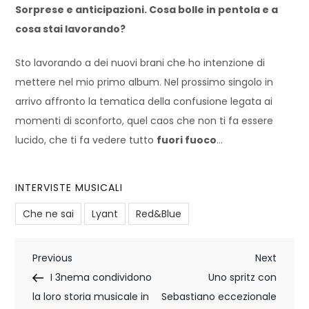
Sorprese e anticipazioni. Cosa bolle in pentola e a
cosa stai lavorando?
Sto lavorando a dei nuovi brani che ho intenzione di
mettere nel mio primo album. Nel prossimo singolo in
arrivo affronto la tematica della confusione legata ai
momenti di sconforto, quel caos che non ti fa essere
lucido, che ti fa vedere tutto
fuori fuoco
…
INTERVISTE MUSICALI
Che ne sai
Lyant
Red&Blue
N
Previous
Next
Previous
Next
Post
Post
I 3nema condividono
Uno spritz con
a
la loro storia musicale in
Sebastiano eccezionale