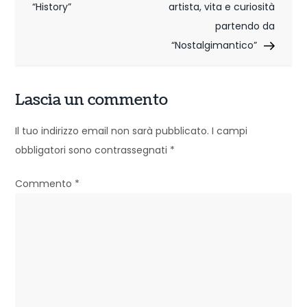
v
“History”
artista, vita e curiosità
i
partendo da
“Nostalgimantico”
g
a
Lascia un commento
z
Il tuo indirizzo email non sarà pubblicato.
I campi
i
obbligatori sono contrassegnati
*
o
Commento
*
n
e
a
r
t