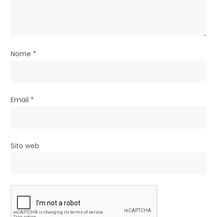
i
c
o
Nome
*
l
i
Email
*
Sito web