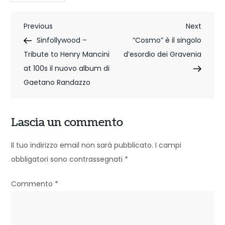
N
Previous
Next
Previous
Next
Post
Post
Sinfollywood –
“Cosmo” è il singolo
a
Tribute to Henry Mancini
d’esordio dei Gravenia
v
at 100s il nuovo album di
i
Gaetano Randazzo
g
Lascia un commento
a
z
Il tuo indirizzo email non sarà pubblicato.
I campi
obbligatori sono contrassegnati
*
i
o
Commento
*
n
e