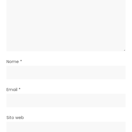
a
r
t
i
c
Nome
*
o
l
i
Email
*
Sito web