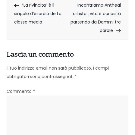
Post
Post
“La rivincita” è il
Incontriamo Antheal
a
singolo d’esordio de La
artista , vita e curiosità
v
classe media
partendo da Dammi tre
i
parole
g
Lascia un commento
a
z
Il tuo indirizzo email non sarà pubblicato.
I campi
obbligatori sono contrassegnati
*
i
o
Commento
*
n
e
a