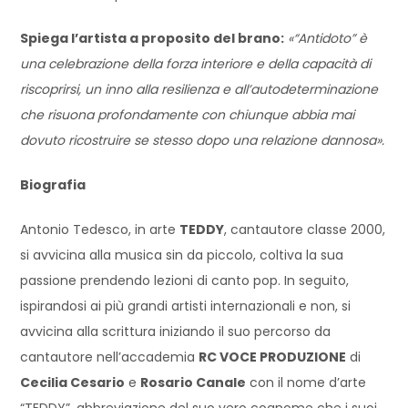
Spiega l’artista a proposito del brano:
«“Antidoto” è
una celebrazione della forza interiore e della capacità di
riscoprirsi, un inno alla resilienza e all’autodeterminazione
che risuona profondamente con chiunque abbia mai
dovuto ricostruire se stesso dopo una relazione dannosa».
Biografia
Antonio Tedesco, in arte
TEDDY
, cantautore classe 2000,
si avvicina alla musica sin da piccolo, coltiva la sua
passione prendendo lezioni di canto pop. In seguito,
ispirandosi ai più grandi artisti internazionali e non, si
avvicina alla scrittura iniziando il suo percorso da
cantautore nell’accademia
RC VOCE PRODUZIONE
di
Cecilia Cesario
e
Rosario Canale
con il nome d’arte
“TEDDY”, abbreviazione del suo vero cognome che i suoi