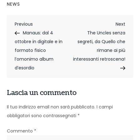
NEWS
N
Previous
Next
Previous
Next
Post
Post
Manaus: dal 4
The Uncles senza
a
ottobre in digitale e in
segreti, da Quello che
v
formato fisico
rimane ai più
i
l’omonimo album
interessanti retroscena!
d’esordio
g
a
Lascia un commento
z
Il tuo indirizzo email non sarà pubblicato.
I campi
i
obbligatori sono contrassegnati
*
o
Commento
*
n