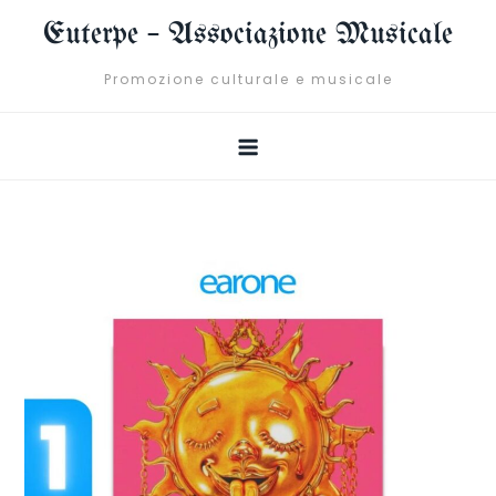
Skip
Euterpe – Associazione Musicale
to
content
Promozione culturale e musicale