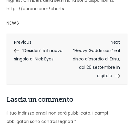
Highest Climbers della settimana sono disponibili su:
https://earone.com/charts
NEWS
N
Previous
Next
Previous
Next
Post
Post
“Desideri” è il nuovo
“Heavy Goddesses” è il
a
singolo di Nick Eyes
disco d’esordio di Erisu,
v
dal 20 settembre in
i
digitale
g
Lascia un commento
a
z
Il tuo indirizzo email non sarà pubblicato.
I campi
obbligatori sono contrassegnati
*
i