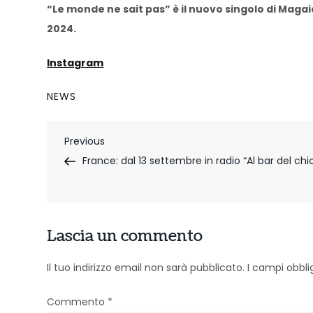
“Le monde ne sait pas” è il nuovo singolo di Magai
2024.
Instagram
NEWS
N
Previous
Previous
Post
France: dal 13 settembre in radio “Al bar del chi
a
v
i
Lascia un commento
g
Il tuo indirizzo email non sarà pubblicato.
I campi obbl
a
z
Commento
*