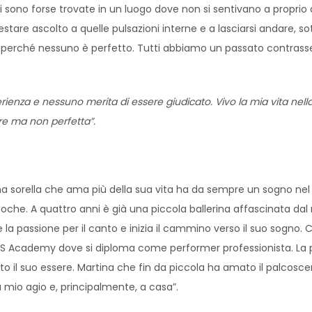
sono forse trovate in un luogo dove non si sentivano a proprio 
stare ascolto a quelle pulsazioni interne e a lasciarsi andare, so
, perché nessuno è perfetto. Tutti abbiamo un passato contrasse
perienza e nessuno merita di essere giudicato. Vivo la mia vita nel
re ma non perfetta”.
re una sorella che ama più della sua vita ha da sempre un sogno n
poche. A quattro anni è già una piccola ballerina affascinata dal
la passione per il canto e inizia il cammino verso il suo sogno. Co
l MAS Academy dove si diploma come performer professionista. La
 tutto il suo essere. Martina che fin da piccola ha amato il palco
a mio agio e, principalmente, a casa”.