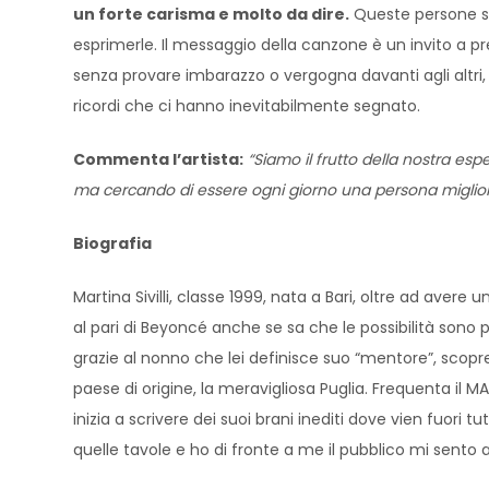
un forte carisma e molto da dire.
Queste persone si 
esprimerle. Il messaggio della canzone è un invito a pre
senza provare imbarazzo o vergogna davanti agli altri
ricordi che ci hanno inevitabilmente segnato.
Commenta l’artista:
“Siamo il frutto della nostra es
ma cercando di essere ogni giorno una persona miglio
Biografia
Martina Sivilli, classe 1999, nata a Bari, oltre ad ave
al pari di Beyoncé anche se sa che le possibilità sono 
grazie al nonno che lei definisce suo “mentore”, scopre 
paese di origine, la meravigliosa Puglia. Frequenta i
inizia a scrivere dei suoi brani inediti dove vien fuori
quelle tavole e ho di fronte a me il pubblico mi sento 