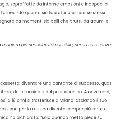
agio, sopraffatte da intense emozioni e incapaci di
ttolineando quanto sia liberatorio essere se stessi
gnato da momenti sia belli che brutti, da traumi e
la maniera più spensierata possibile, senza se e senza
el cassetto: diventare una cantante di successo, quasi
 ritmo, dalla musica e dal palcoscenico. A nove anni,
sì a 18 anni si trasferisce a Milano lasciando il suo
 passione per la musica diventa sempre più forte e
scenico ha dichiarato: “solo quando metto piede su