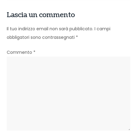
a
Lascia un commento
z
Il tuo indirizzo email non sarà pubblicato.
I campi
i
obbligatori sono contrassegnati
*
o
Commento
*
n
e
a
r
t
i
c