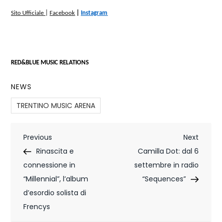
Sito Ufficiale
|
Facebook
|
Instagram
RED&BLUE MUSIC RELATIONS
NEWS
TRENTINO MUSIC ARENA
N
Previous
Next
Previous
Next
Post
Post
Rinascita e
Camilla Dot: dal 6
a
connessione in
settembre in radio
v
“Millennial”, l’album
“Sequences”
i
d’esordio solista di
Frencys
g