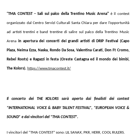
“
TMA CONTEST – Sali sul palco della Trentino Music Arena”
è il contest
organizzato dal Centro Servizi Culturali Santa Chiara per dare l’opportunità
ad artisti trentini e band trentine di salire sul palco della Trentino Music
Arena
in apertura dei concerti dei grandi artisti di DRIP Festival (
Capo
Plaza, Neima Ezza, Naska, Rondo Da Sosa, Valentina Carati, Don Ft Cromo,
Rebel Roots)
e Ragazzi in festa (Oreste Castagna ed il mondo dei bimbi,
The Kolors).
https://www.tmacontest.it/
Il concerto dei THE KOLORS sarà aperto dai finalisti dei contest
“INTERNATIONAL VOICE & BABY TALENT FESTIVAL”, “
EUROPEAN VOICE &
SOUND” e dai vincitori del “TMA CONTEST”.
I vincitori del “TMA CONTEST” sono:
LIL SANAX,
PKR, HERR, COOL RULERS.