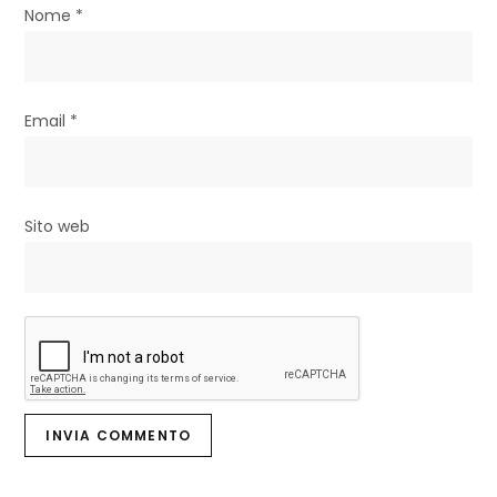
o
Nome
*
l
i
Email
*
Sito web