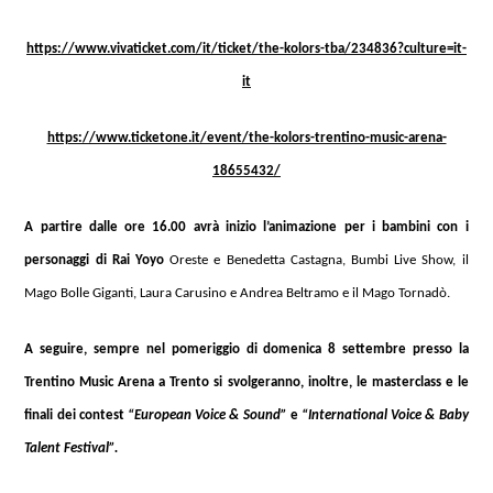
https://www.vivaticket.com/it/ticket/the-kolors-tba/234836?culture=it-
it
https://www.ticketone.it/event/the-kolors-trentino-music-arena-
18655432/
A partire dalle ore 16.00 avrà inizio l’animazione per i bambini con i
personaggi di Rai Yoyo
Oreste e Benedetta Castagna, Bumbi Live Show, il
Mago Bolle Giganti, Laura Carusino e Andrea Beltramo e il Mago Tornadò.
A seguire, sempre nel pomeriggio di domenica 8 settembre presso la
Trentino Music Arena a Trento si svolgeranno, inoltre, le masterclass e le
finali dei contest
“European Voice & Sound”
e
“International Voice & Baby
Talent Festival”.