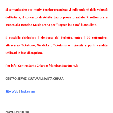
Si comunica che per motivi tecnico-organizzativi indipendenti dalla volontà
dell’Artista, il concerto di Achille Lauro previsto sabato 7 settembre a
Trento alla Trentino Music Arena per “Ragazzi in Festa” è annullato.
È possibile richiedere il rimborso del biglietto, entro il 30 settembre,
attraverso
Ticketone
,
Vivaticket
,
Ticketsms e i circuiti e punti vendita
utilizzati in fase di acquisto.
Per info:
Centro Santa Chiara
e
friendsandpartners.it
CENTRO SERVIZI CULTURALI SANTA CHIARA
Sito Web
|
Instagram
NOVE EVENTI SRL