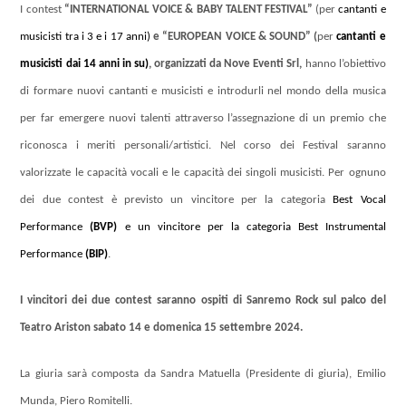
I contest
“INTERNATIONAL VOICE & BABY TALENT FESTIVAL”
(per
cantanti e
musicisti tra i 3 e i 17 anni)
e “EUROPEAN VOICE & SOUND” (
per
cantanti e
musicisti dai 14 anni in su)
, organizzati da Nove Eventi Srl,
hanno l’obiettivo
di formare nuovi cantanti e musicisti e introdurli nel mondo della musica
per far emergere nuovi talenti attraverso l’assegnazione di un premio che
riconosca i meriti personali/artistici. Nel corso dei Festival saranno
valorizzate le capacità vocali e le capacità dei singoli musicisti. Per ognuno
dei due contest è previsto un vincitore per la categoria
Best Vocal
Performance
(BVP)
e un vincitore per la categoria Best Instrumental
Performance
(BIP)
.
I vincitori dei due contest saranno ospiti di Sanremo Rock sul palco del
Teatro Ariston sabato 14 e domenica 15 settembre 2024.
La giuria sarà composta da Sandra Matuella (Presidente di giuria), Emilio
Munda, Piero Romitelli.