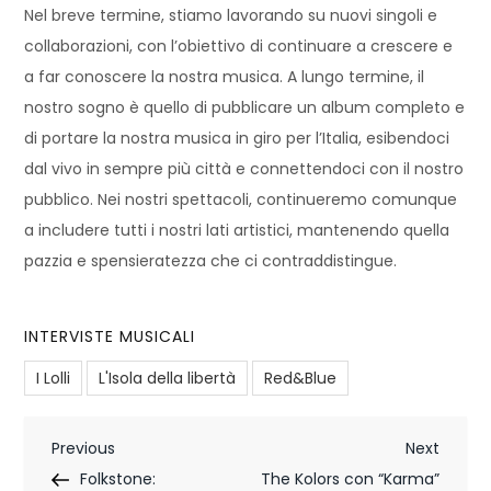
Nel breve termine, stiamo lavorando su nuovi singoli e
collaborazioni, con l’obiettivo di continuare a crescere e
a far conoscere la nostra musica. A lungo termine, il
nostro sogno è quello di pubblicare un album completo e
di portare la nostra musica in giro per l’Italia, esibendoci
dal vivo in sempre più città e connettendoci con il nostro
pubblico. Nei nostri spettacoli, continueremo comunque
a includere tutti i nostri lati artistici, mantenendo quella
pazzia e spensieratezza che ci contraddistingue.
INTERVISTE MUSICALI
I Lolli
L'Isola della libertà
Red&Blue
N
Previous
Next
Previous
Next
Post
Post
Folkstone:
The Kolors con “Karma”