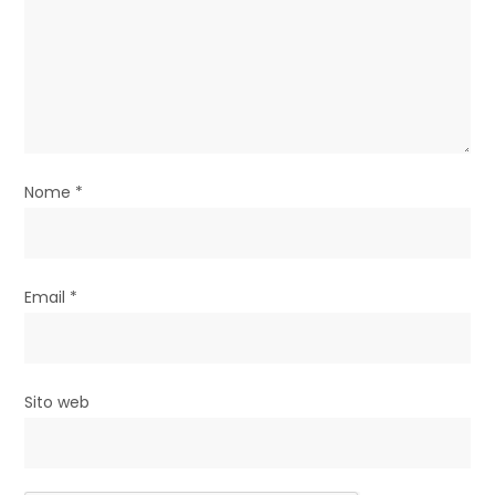
t
i
c
o
l
Nome
*
i
Email
*
Sito web