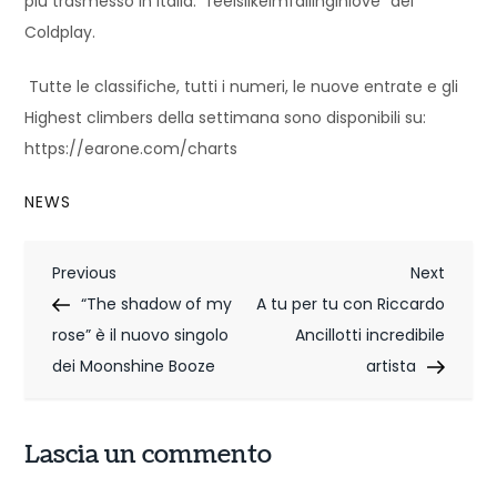
più trasmesso in Italia: “feelslikeimfallinginlove” dei
Coldplay.
Tutte le classifiche, tutti i numeri, le nuove entrate e gli
Highest climbers della settimana sono disponibili su:
https://earone.com/charts
NEWS
N
Previous
Next
Previous
Next
Post
Post
“The shadow of my
A tu per tu con Riccardo
a
rose” è il nuovo singolo
Ancillotti incredibile
v
dei Moonshine Booze
artista
i
g
Lascia un commento
a