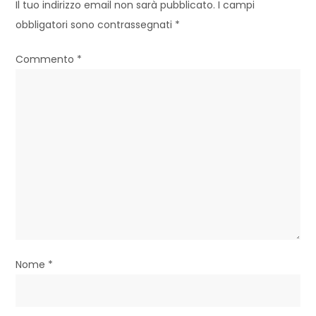
Il tuo indirizzo email non sarà pubblicato.
I campi
z
obbligatori sono contrassegnati
*
i
Commento
*
o
n
e
a
r
t
i
Nome
*
c
o