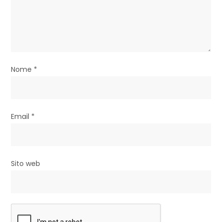
r
t
i
Nome
*
c
o
l
Email
*
i
Sito web