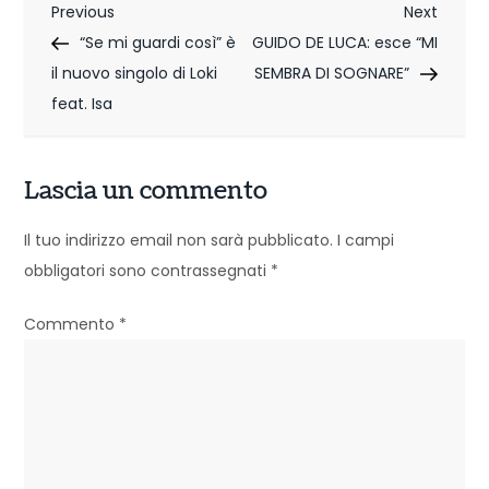
N
Previous
Next
Previous
Next
Post
Post
“Se mi guardi così” è
GUIDO DE LUCA: esce “MI
a
il nuovo singolo di Loki
SEMBRA DI SOGNARE”
v
feat. Isa
i
g
Lascia un commento
a
Il tuo indirizzo email non sarà pubblicato.
I campi
z
obbligatori sono contrassegnati
*
i
Commento
*
o
n
e
a