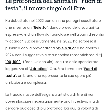
Le profondità dell’anima in “Fuori di
testa”, il nuovo singolo di Erre
Ha debuttato nel 2022 con un inno per ogni ascoltatore
che si sente un “
Reietto
“, dando prova della sua abilità
espressiva e di un flow da fuoriclasse nell’album d’esordio
“Riccardo”. Successivamente, nel 2023, ha sorpreso il
pubblico con la provocatoria “
Ave Maria
” e ha aperto il
2024 con il suggestivo e malinconico romanticismo di “
1,
100, 1000
” (feat. Golden Ale), seguito dalla spensierata
leggerezza di “
Adriatica
“. Ora, Erre torna con “
Fuori di
testa
“, un brano che rappresenta la sua opera più
ambiziosa e complessa.
La traccia nasce dall’esigenza artistica di Erre di non
dover rilasciare necessariamente una hit estiva, ma di
cercare qualcosa di più profondo. Da qui, la volontà di