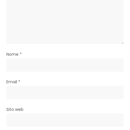
a
r
t
i
c
Nome
*
o
l
i
Email
*
Sito web