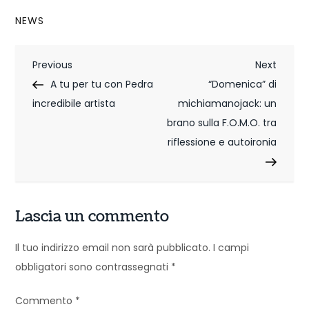
NEWS
N
Previous
Next
Previous
Next
Post
Post
A tu per tu con Pedra
“Domenica” di
a
incredibile artista
michiamanojack: un
v
brano sulla F.O.M.O. tra
i
riflessione e autoironia
g
a
Lascia un commento
z
Il tuo indirizzo email non sarà pubblicato.
I campi
i
obbligatori sono contrassegnati
*
o
Commento
*