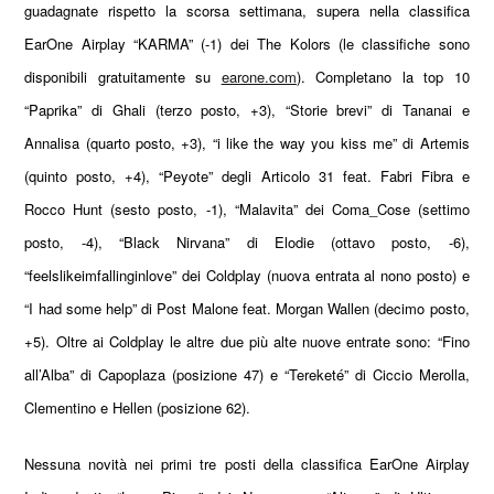
guadagnate rispetto la scorsa settimana, supera nella classifica
EarOne Airplay “KARMA” (-1) dei The Kolors (le classifiche sono
disponibili gratuitamente su
earone.com
). Completano la top 10
“Paprika” di Ghali (terzo posto, +3), “Storie brevi” di Tananai e
Annalisa (quarto posto, +3), “i like the way you kiss me” di Artemis
(quinto posto, +4), “Peyote” degli Articolo 31 feat. Fabri Fibra e
Rocco Hunt (sesto posto, -1), “Malavita” dei Coma_Cose (settimo
posto, -4), “Black Nirvana” di Elodie (ottavo posto, -6),
“feelslikeimfallinginlove” dei Coldplay (nuova entrata al nono posto) e
“I had some help” di Post Malone feat. Morgan Wallen (decimo posto,
+5). Oltre ai Coldplay le altre due più alte nuove entrate sono: “Fino
all’Alba” di Capoplaza (posizione 47) e “Tereketé” di Ciccio Merolla,
Clementino e Hellen (posizione 62).
Nessuna novità nei primi tre posti della classifica EarOne Airplay