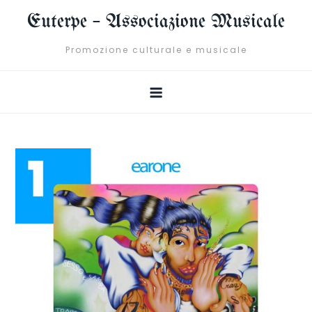
Skip
Euterpe – Associazione Musicale
to
content
Promozione culturale e musicale