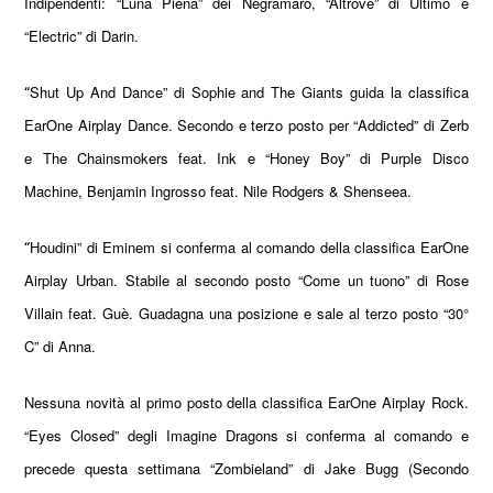
Indipendenti: “Luna Piena” dei Negramaro, “Altrove” di Ultimo e
“Electric” di Darin.
“
Shut Up And Dance” di Sophie and The Giants guida la classifica
EarOne Airplay Dance. Secondo e terzo posto per
“
Addicted
”
di Zerb
e The Chainsmokers feat. Ink
e “Honey Boy” di Purple Disco
Machine, Benjamin Ingrosso feat. Nile Rodgers & Shenseea.
“
Houdini” di Eminem si conferma al comando della classifica EarOne
Airplay Urban. Stabile al secondo posto “Come un tuono” di Rose
Villain feat. Guè. Guadagna una posizione e sale al terzo posto “30°
C” di Anna.
Nessuna novità al primo posto della classifica EarOne Airplay Rock.
“
Eyes Closed
”
degli Imagine Dragons si conferma al comando e
precede questa settimana “Zombieland” di Jake Bugg (Secondo