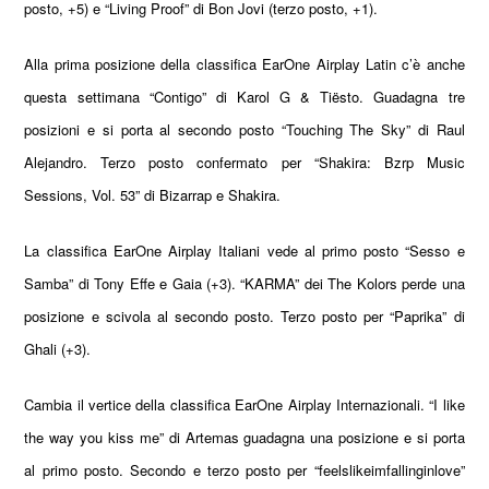
posto, +5) e “Living Proof” di Bon Jovi (terzo posto, +1).
Alla prima posizione della classifica EarOne Airplay Latin c’è anche
questa settimana
“
Contigo
”
di Karol G & Ti
ë
sto
. Guadagna tre
posizioni e si porta al secondo posto “Touching The Sky” di Raul
Alejandro. Terzo posto confermato per “Shakira: Bzrp Music
Sessions, Vol. 53” di Bizarrap e Shakira.
La classifica EarOne Airplay Italiani vede al primo posto “Sesso e
Samba” di Tony Effe e Gaia (+3). “KARMA” dei The Kolors perde una
posizione e scivola al secondo posto. Terzo posto per “Paprika” di
Ghali (+3).
Cambia il vertice della classifica EarOne Airplay Internazionali.
“
I like
the way you kiss me
”
di Artemas guadagna una posizione e si porta
al primo posto. Secondo e terzo posto per “feelslikeimfallinginlove”