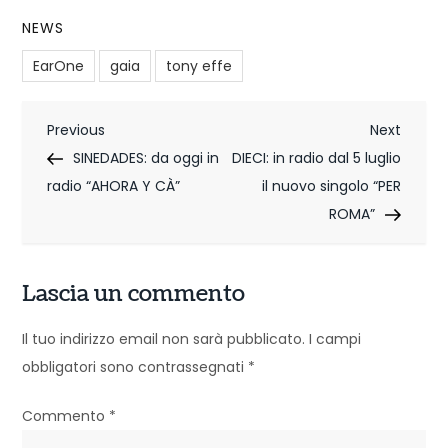
NEWS
EarOne
gaia
tony effe
N
Previous
Next
Previous
Next
Post
Post
SINEDADES: da oggi in
DIECI: in radio dal 5 luglio
a
radio “AHORA Y CÀ”
il nuovo singolo “PER
v
ROMA”
i
g
Lascia un commento
a
Il tuo indirizzo email non sarà pubblicato.
I campi
z
obbligatori sono contrassegnati
*
i
Commento
*
o