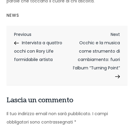
parole che toccano il cuore di chi ascolta.
NEWS
N
Previous
Next
Previous
Next
Post
Post
Intervista a quattro
Occhic e la musica
a
occhi con Rory Life
come strumento di
v
formidabile artista
cambiamento: fuori
i
l’album “Turning Point”
g
a
Lascia un commento
z
Il tuo indirizzo email non sarà pubblicato.
I campi
i
obbligatori sono contrassegnati
*
o