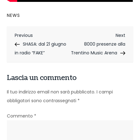
NEWS
N
Previous
Next
Previous
Next
Post
Post
SHASA: dal 21 giugno
8000 presenze alla
a
in radio “FAKE”
Trentino Music Arena
v
i
Lascia un commento
g
Il tuo indirizzo email non sarà pubblicato.
I campi
a
obbligatori sono contrassegnati
*
z
Commento
*
i
o