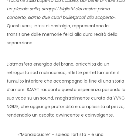
«
Lacrime sulla coperta blu cobalto, dal bene al male solo
un piccolo salto, strappi i biglietti del nostro primo
concerto, siamo due cuori bulletproof allo scoperto
».
Questi versi, intrisi di nostalgia, rappresentano la
transizione dalle memorie felici alla dura realtà della
separazione.
L’atmosfera energica del brano, arricchita da un
retrogusto sad malinconico, riflette perfettamente il
tumulto interiore che accompagna la fine di una storia
d’amore. SAVET racconta questa esperienza posando la
sua voce su un sound, magistralmente curato da YVNG
NØIZE, che aggiunge profondità e complessità al pezzo,
rendendolo un ascolto avvincente e coinvolgente.
«”Mangiacuore” – spiega l’artista – è una