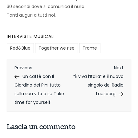
30 secondi dove si comunica il nulla.
Tanti auguri a tutti noi.
INTERVISTE MUSICALI
Red&Blue
Together we rise
Trame
N
Previous
Next
Previous
Next
Post
Post
Un caffè con Il
“É viva l’Italia” è il nuovo
a
Giardino dei Pini tutto
singolo dei Radio
v
sulla sua vita e su Take
Lausberg
i
time for yourself
g
Lascia un commento
a