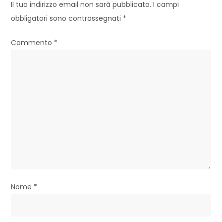
z
Il tuo indirizzo email non sarà pubblicato.
I campi
obbligatori sono contrassegnati
*
i
o
Commento
*
n
e
a
r
t
i
c
Nome
*
o
l