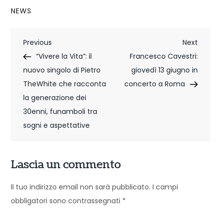
NEWS
N
Previous
Next
Previous
Next
Post
Post
“Vivere la Vita”: il
Francesco Cavestri:
a
nuovo singolo di Pietro
giovedì 13 giugno in
v
TheWhite che racconta
concerto a Roma
i
la generazione dei
30enni, funamboli tra
g
sogni e aspettative
a
z
Lascia un commento
i
Il tuo indirizzo email non sarà pubblicato.
I campi
o
obbligatori sono contrassegnati
*
n