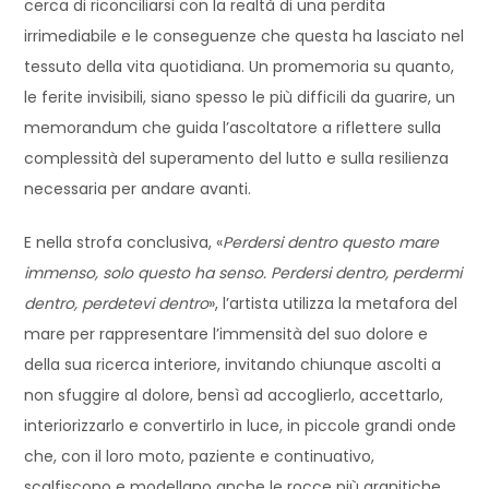
cerca di riconciliarsi con la realtà di una perdita
irrimediabile e le conseguenze che questa ha lasciato nel
tessuto della vita quotidiana. Un promemoria su quanto,
le ferite invisibili, siano spesso le più difficili da guarire, un
memorandum che guida l’ascoltatore a riflettere sulla
complessità del superamento del lutto e sulla resilienza
necessaria per andare avanti.
E nella strofa conclusiva, «
Perdersi dentro questo mare
immenso, solo questo ha senso. Perdersi dentro, perdermi
dentro, perdetevi dentro
», l’artista utilizza la metafora del
mare per rappresentare l’immensità del suo dolore e
della sua ricerca interiore, invitando chiunque ascolti a
non sfuggire al dolore, bensì ad accoglierlo, accettarlo,
interiorizzarlo e convertirlo in luce, in piccole grandi onde
che, con il loro moto, paziente e continuativo,
scalfiscono e modellano anche le rocce più granitiche,