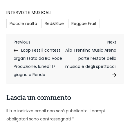
INTERVISTE MUSICALI
Piccole realtà
Red&Blue
Reggae Fruit
N
Previous
Next
Previous
Next
Post
Post
Loop Fest il contest
Alla Trentino Music Arena
a
organizzato da RC Voce
parte l’estate della
v
Produzione, lunedì 17
musica e degli spettacoli
i
giugno a Rende
g
Lascia un commento
a
z
Il tuo indirizzo email non sarà pubblicato.
I campi
obbligatori sono contrassegnati
*
i