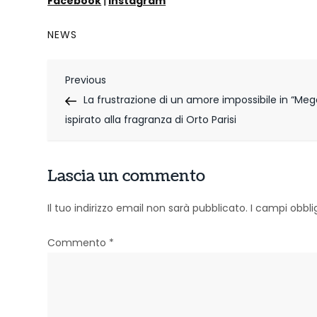
Facebook
|
Instagram
NEWS
N
Previous
Previous
Post
La frustrazione di un amore impossibile in “Meg
a
ispirato alla fragranza di Orto Parisi
v
i
Lascia un commento
g
Il tuo indirizzo email non sarà pubblicato.
I campi obbl
a
z
Commento
*
i
o