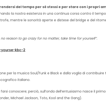
endersi del tempo per sé stessi e per stare con i propri amic
mando la nostra esistenza in una continua corsa contro il tempo
rofe, mentre le sonorità aperte e distese del bridge e del ritorne
 no reason to go crazy for no matter, take time for yourself”.
r-yourse-kbc-2
one per la musica Soul/Funk e Black e dalla voglia di contribuire t
ografico italiano.
farsi conoscere; perciò, sull’onda dell’entusiasmo nasce il prim
 Wonder, Michael Jackson, Toto, Kool and the Gang).