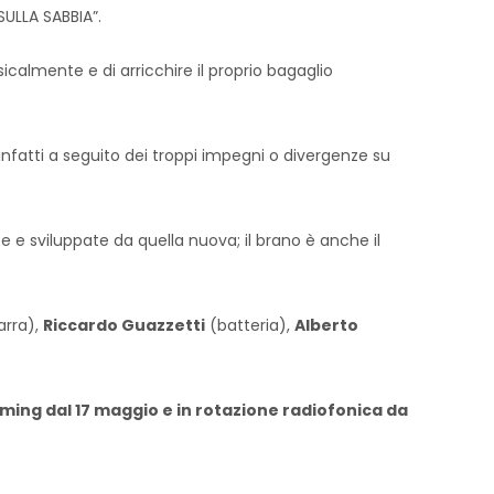
SULLA SABBIA”.
almente e di arricchire il proprio bagaglio
, infatti a seguito dei troppi impegni o divergenze su
se e sviluppate da quella nuova; il brano è anche il
arra),
Riccardo Guazzetti
(batteria),
Alberto
reaming dal 17 maggio e in rotazione radiofonica da