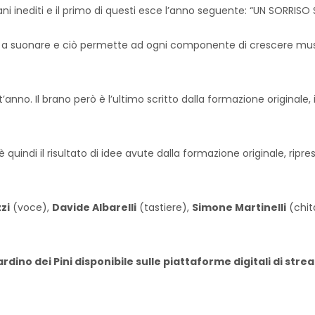
ni inediti e il primo di questi esce l’anno seguente: “UN SORRISO 
ua a suonare e ciò permette ad ogni componente di crescere music
est’anno. Il brano però è l’ultimo scritto dalla formazione originale
quindi il risultato di idee avute dalla formazione originale, ripre
zi
(voce),
Davide Albarelli
(tastiere),
Simone Martinelli
(chit
iardino dei Pini disponibile sulle piattaforme digitali di st